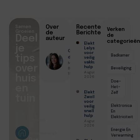
Samen
Over
Recente
Verken
Groeien
de
Berichten
de
Deel
auteur
categorieën
Elektricien
je
Lelystad
Geschreven
voor
Badkamer
tips
door
veilige en
Milou De
vakkundige
over
hulp
Bruin ● Juni
Beveiliging
Augustus 6,
15, 2026
huis
2026
Doe-
en
Het-
Zelf
Elektricien
tuin
Zwolle
voor
Elektronica
veilige en
En
snelle
hulp
Elektriciteit
Interesse
Augustus 6,
2026
in
Energie En
samenwerking?
Verwarming
Doe