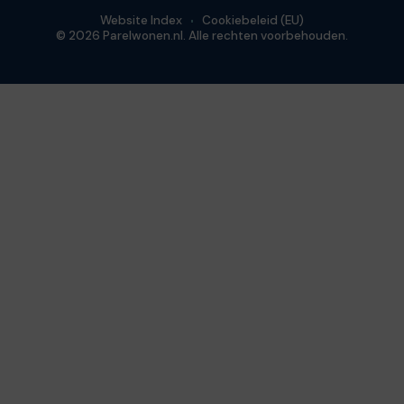
Website Index
Cookiebeleid (EU)
© 2026 Parelwonen.nl. Alle rechten voorbehouden.