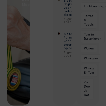
Slotenmaker
Mee!
Spijkenisse
Luchtvochtigh
voor
betrouwbare
slotservice
Terras
Augustus 3,
&
2026
Tegels
Slotenmaker
Tuin En
Purmerend
Buitenleven
voor veilige
en snelle
Wonen
oplossingen
Augustus 3,
2026
Woningen
Woning
En Tuin
Zo
Doe
Je
Dat