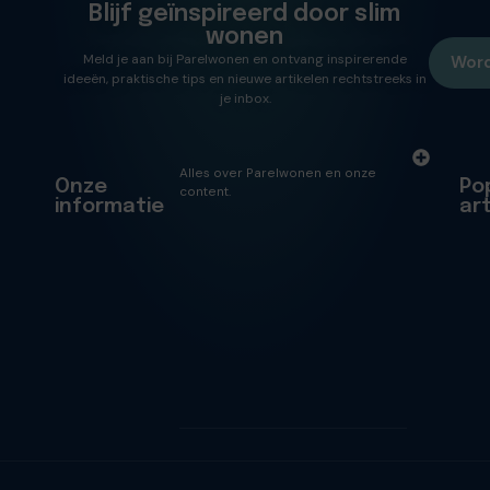
Blijf geïnspireerd door slim
wonen
Meld je aan bij Parelwonen en ontvang inspirerende
Word
ideeën, praktische tips en nieuwe artikelen rechtstreeks in
je inbox.
Alles over Parelwonen en onze
Onze
Po
content.
informatie
ar