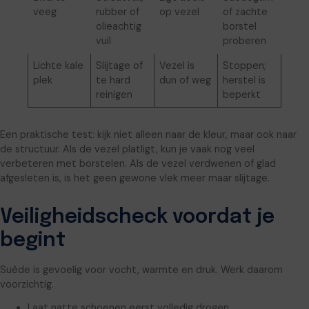
veeg
rubber of
op vezel
of zachte
olieachtig
borstel
vuil
proberen
Lichte kale
Slijtage of
Vezel is
Stoppen;
plek
te hard
dun of weg
herstel is
reinigen
beperkt
Een praktische test: kijk niet alleen naar de kleur, maar ook naar
de structuur. Als de vezel platligt, kun je vaak nog veel
verbeteren met borstelen. Als de vezel verdwenen of glad
afgesleten is, is het geen gewone vlek meer maar slijtage.
Veiligheidscheck voordat je
begint
Suède is gevoelig voor vocht, warmte en druk. Werk daarom
voorzichtig.
Laat natte schoenen eerst volledig drogen.