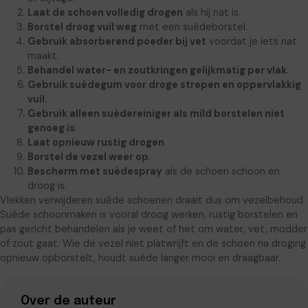
Laat de schoen volledig drogen
als hij nat is.
Borstel droog vuil weg
met een suèdeborstel.
Gebruik absorberend poeder bij vet
voordat je iets nat
maakt.
Behandel water- en zoutkringen gelijkmatig per vlak
.
Gebruik suèdegum voor droge strepen en oppervlakkig
vuil
.
Gebruik alleen suèdereiniger als mild borstelen niet
genoeg is
.
Laat opnieuw rustig drogen
.
Borstel de vezel weer op
.
Bescherm met suèdespray
als de schoen schoon en
droog is.
Vlekken verwijderen suède schoenen draait dus om vezelbehoud.
Suède schoonmaken is vooral droog werken, rustig borstelen en
pas gericht behandelen als je weet of het om water, vet, modder
of zout gaat. Wie de vezel niet platwrijft en de schoen na droging
opnieuw opborstelt, houdt suède langer mooi en draagbaar.
Over de auteur