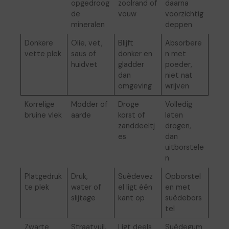
opgedroog
zoolrand of
daarna
de
vouw
voorzichtig
mineralen
deppen
Donkere
Olie, vet,
Blijft
Absorbere
vette plek
saus of
donker en
n met
huidvet
gladder
poeder,
dan
niet nat
omgeving
wrijven
Korrelige
Modder of
Droge
Volledig
bruine vlek
aarde
korst of
laten
zanddeeltj
drogen,
es
dan
uitborstele
n
Platgedruk
Druk,
Suèdevez
Opborstel
te plek
water of
el ligt één
en met
slijtage
kant op
suèdebors
tel
Zwarte
Straatvuil,
Ligt deels
Suèdegum