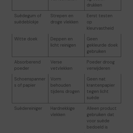
drukken
Suèdegum of
Strepen en
Eerst testen
suèdeblokje
droge vlekken
op
kleurvastheid
Witte doek
Deppen en
Geen
licht reinigen
gekleurde doek
gebruiken
Absorberend
Verse
Poeder droog
poeder
vetvlekken
verwijderen
Schoenspanner
Vorm
Geen nat
s of papier
behouden
krantenpapier
tijdens drogen
tegen licht
suède
Suèdereiniger
Hardnekkige
Alleen product
vlekken
gebruiken dat
voor suède
bedoeld is