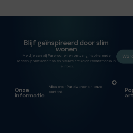
Blijf geïnspireerd door slim
wonen
Meld je aan bij Parelwonen en ontvang inspirerende
Word
ideeën, praktische tips en nieuwe artikelen rechtstreeks in
je inbox.
Alles over Parelwonen en onze
Onze
Po
content.
informatie
ar