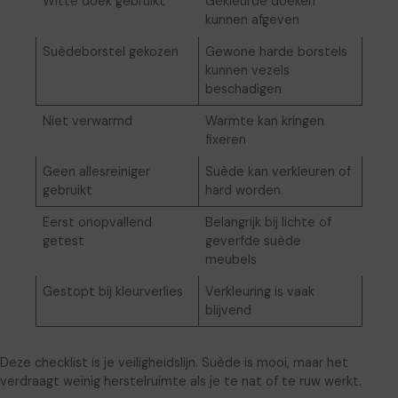
Witte doek gebruikt
Gekleurde doeken
kunnen afgeven
Suèdeborstel gekozen
Gewone harde borstels
kunnen vezels
beschadigen
Niet verwarmd
Warmte kan kringen
fixeren
Geen allesreiniger
Suède kan verkleuren of
gebruikt
hard worden
Eerst onopvallend
Belangrijk bij lichte of
getest
geverfde suède
meubels
Gestopt bij kleurverlies
Verkleuring is vaak
blijvend
Deze checklist is je veiligheidslijn. Suède is mooi, maar het
verdraagt weinig herstelruimte als je te nat of te ruw werkt.