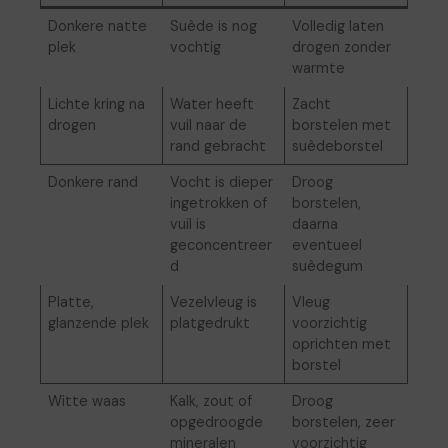
Donkere natte
Suède is nog
Volledig laten
plek
vochtig
drogen zonder
warmte
Lichte kring na
Water heeft
Zacht
drogen
vuil naar de
borstelen met
rand gebracht
suèdeborstel
Donkere rand
Vocht is dieper
Droog
ingetrokken of
borstelen,
vuil is
daarna
geconcentreer
eventueel
d
suèdegum
Platte,
Vezelvleug is
Vleug
glanzende plek
platgedrukt
voorzichtig
oprichten met
borstel
Witte waas
Kalk, zout of
Droog
opgedroogde
borstelen, zeer
mineralen
voorzichtig