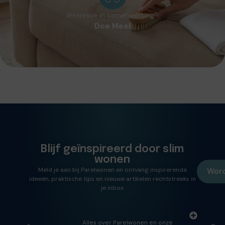
Interesse in samenwerking?
Doe Mee!
Blijf geïnspireerd door slim
wonen
Meld je aan bij Parelwonen en ontvang inspirerende
Word
ideeën, praktische tips en nieuwe artikelen rechtstreeks in
je inbox.
Alles over Parelwonen en onze