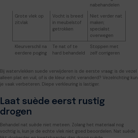
nabehandelen
Grote vlek op
Vocht is breed
Niet verder nat
zitvlak
in meubelstof
maken;
getrokken
specialist
overwegen
Kleurverschil na
Te nat of te
Stoppen met
eerdere poging
hard behandeld
zelf corrigeren
Bij watervlekken suede verwijderen is de eerste vraag: is de vezel
alleen plat en vuil, of is de kleur echt veranderd? Vezelrichting kun
je vaak verbeteren. Diepe verkleuring is lastiger.
Laat suède eerst rustig
drogen
Behandel nat suède niet meteen. Zolang het materiaal nog
vochtig is, kun je de echte vlek niet goed beoordelen. Nat suède
lijkt donkerder en kwetsbaarder dan droog suède.