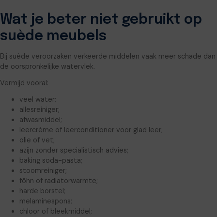
Wat je beter niet gebruikt op
suède meubels
Bij suède veroorzaken verkeerde middelen vaak meer schade dan
de oorspronkelijke watervlek.
Vermijd vooral:
veel water;
allesreiniger;
afwasmiddel;
leercrème of leerconditioner voor glad leer;
olie of vet;
azijn zonder specialistisch advies;
baking soda-pasta;
stoomreiniger;
föhn of radiatorwarmte;
harde borstel;
melaminespons;
chloor of bleekmiddel;