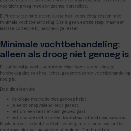
Begin droog met borstelen. Komt de waas los, zuig losse resten
voorzichtig weg met een zachte borstelkop.
Blijft de witte rand zitten, kun je heel voorzichtig testen met
minimale vochtbehandeling. Dat is geen eerste stap, maar een
laatste correctie bij hardnekkige resten.
Minimale vochtbehandeling:
alleen als droog niet genoeg is
Bij suède wil je vocht vermijden. Maar soms is een kring zo
hardnekkig dat een heel lichte, gecontroleerde vochtbehandeling
nodig is.
Doe dit alleen als:
de droge methode niet genoeg helpt;
je eerst onopvallend hebt getest;
het om een relatief klein gebied gaat;
het meubel niet van zeer kwetsbaar of kostbaar suède is.
Maak een witte doek heel licht vochtig met schoon water. De
doek mag niet nat aanvoelen of druipen. Dep breed en