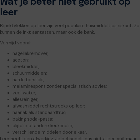
Wat je beter niet gebruikt op
leer
Bij inktvlekken op leer zijn veel populaire huismiddeltjes riskant. Ze
kunnen de inkt aantasten, maar ook de bank.
Vermijd vooral:
nagellakremover;
aceton;
bleekmiddel;
schuurmiddelen;
harde borstels;
melaminespons zonder specialistisch advies;
veel water;
allesreiniger;
afwasmiddel rechtstreeks op leer;
haarlak als standaardtruc;
baking soda-pasta;
olijfolie of andere keukenolie;
verschillende middelen door elkaar.
Leer heeft een afwerking. Je behandelt dus niet alleen vuil, maar