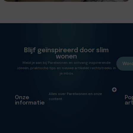
Blijf geïnspireerd door slim
wonen
Meld je aan bij Parelwonen en ontvang inspirerende
Word
ideeën, praktische tips en nieuwe artikelen rechtstreeks in
je inbox.
Alles over Parelwonen en onze
Onze
Po
content.
informatie
ar