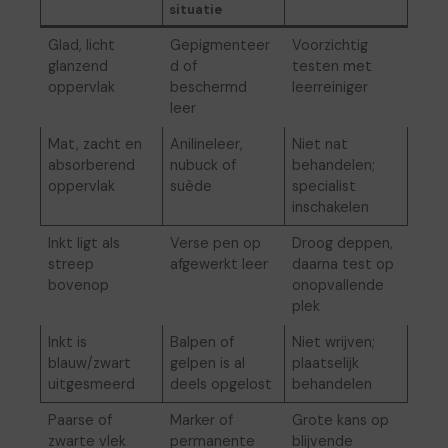
situatie
Glad, licht
Gepigmenteer
Voorzichtig
glanzend
d of
testen met
oppervlak
beschermd
leerreiniger
leer
Mat, zacht en
Anilineleer,
Niet nat
absorberend
nubuck of
behandelen;
oppervlak
suède
specialist
inschakelen
Inkt ligt als
Verse pen op
Droog deppen,
streep
afgewerkt leer
daarna test op
bovenop
onopvallende
plek
Inkt is
Balpen of
Niet wrijven;
blauw/zwart
gelpen is al
plaatselijk
uitgesmeerd
deels opgelost
behandelen
Paarse of
Marker of
Grote kans op
zwarte vlek
permanente
blijvende