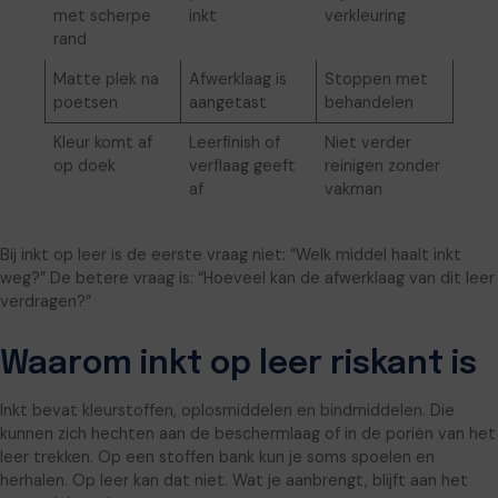
met scherpe
inkt
verkleuring
rand
Matte plek na
Afwerklaag is
Stoppen met
poetsen
aangetast
behandelen
Kleur komt af
Leerfinish of
Niet verder
op doek
verflaag geeft
reinigen zonder
af
vakman
Bij inkt op leer is de eerste vraag niet: “Welk middel haalt inkt
weg?” De betere vraag is: “Hoeveel kan de afwerklaag van dit leer
verdragen?”
Waarom inkt op leer riskant is
Inkt bevat kleurstoffen, oplosmiddelen en bindmiddelen. Die
kunnen zich hechten aan de beschermlaag of in de poriën van het
leer trekken. Op een stoffen bank kun je soms spoelen en
herhalen. Op leer kan dat niet. Wat je aanbrengt, blijft aan het