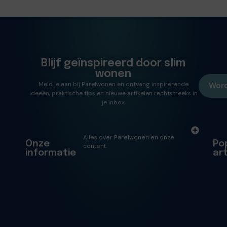
Blijf geïnspireerd door slim
wonen
Meld je aan bij Parelwonen en ontvang inspirerende
Word
ideeën, praktische tips en nieuwe artikelen rechtstreeks in
je inbox.
Alles over Parelwonen en onze
Onze
Po
content.
informatie
ar