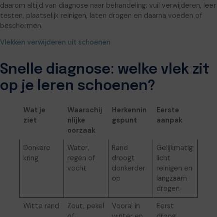
daarom altijd van diagnose naar behandeling: vuil verwijderen, leer
testen, plaatselijk reinigen, laten drogen en daarna voeden of
beschermen.
Vlekken verwijderen uit schoenen
Snelle diagnose: welke vlek zit
op je leren schoenen?
Wat je
Waarschij
Herkennin
Eerste
ziet
nlijke
gspunt
aanpak
oorzaak
Donkere
Water,
Rand
Gelijkmatig
kring
regen of
droogt
licht
vocht
donkerder
reinigen en
op
langzaam
drogen
Witte rand
Zout, pekel
Vooral in
Eerst
of
winter en
droog