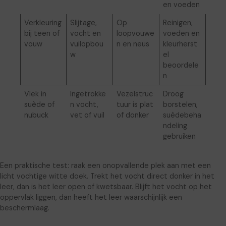
en voeden
Verkleuring
Slijtage,
Op
Reinigen,
bij teen of
vocht en
loopvouwe
voeden en
vouw
vuilopbou
n en neus
kleurherst
w
el
beoordele
n
Vlek in
Ingetrokke
Vezelstruc
Droog
suède of
n vocht,
tuur is plat
borstelen,
nubuck
vet of vuil
of donker
suèdebeha
ndeling
gebruiken
Een praktische test: raak een onopvallende plek aan met een
licht vochtige witte doek. Trekt het vocht direct donker in het
leer, dan is het leer open of kwetsbaar. Blijft het vocht op het
oppervlak liggen, dan heeft het leer waarschijnlijk een
beschermlaag.