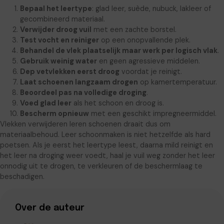
Bepaal het leertype
: glad leer, suède, nubuck, lakleer of
gecombineerd materiaal.
Verwijder droog vuil
met een zachte borstel.
Test vocht en reiniger
op een onopvallende plek.
Behandel de vlek plaatselijk maar werk per logisch vlak
.
Gebruik weinig water
en geen agressieve middelen.
Dep vetvlekken eerst droog
voordat je reinigt.
Laat schoenen langzaam drogen
op kamertemperatuur.
Beoordeel pas na volledige droging
.
Voed glad leer
als het schoon en droog is.
Bescherm opnieuw
met een geschikt impregneermiddel.
Vlekken verwijderen leren schoenen draait dus om
materiaalbehoud. Leer schoonmaken is niet hetzelfde als hard
poetsen. Als je eerst het leertype leest, daarna mild reinigt en
het leer na droging weer voedt, haal je vuil weg zonder het leer
onnodig uit te drogen, te verkleuren of de beschermlaag te
beschadigen.
Over de auteur