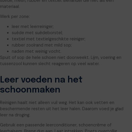
suède, mesh, rubber en textiel. Behandel die niet als één
materiaal.
Werk per zone:
leer met leerreiniger;
suède met suèdeborstel;
textiel met textielgeschikte reiniger;
rubber zoolrand met mild sop;
naden met weinig vocht.
Spuit of sop de hele schoen niet doorweekt. Lijm, voering en
tussenzool kunnen slecht reageren op veel water.
Leer voeden na het
schoonmaken
Reinigen haalt niet alleen vuil weg. Het kan ook vetten en
beschermende resten uit het leer halen. Daarom voed je glad
leer na droging.
Gebruik een passende leerconditioner, schoencrème of
leerbalsem. Breng dun aan. Laat intrekken. Poets overtollig