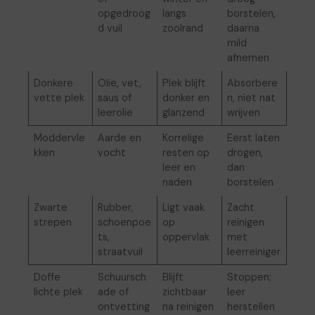
opgedroog
langs
borstelen,
d vuil
zoolrand
daarna
mild
afnemen
Donkere
Olie, vet,
Plek blijft
Absorbere
vette plek
saus of
donker en
n, niet nat
leerolie
glanzend
wrijven
Moddervle
Aarde en
Korrelige
Eerst laten
kken
vocht
resten op
drogen,
leer en
dan
naden
borstelen
Zwarte
Rubber,
Ligt vaak
Zacht
strepen
schoenpoe
op
reinigen
ts,
oppervlak
met
straatvuil
leerreiniger
Doffe
Schuursch
Blijft
Stoppen;
lichte plek
ade of
zichtbaar
leer
ontvetting
na reinigen
herstellen