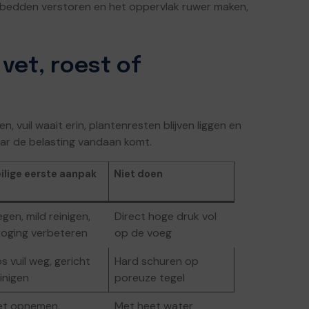
bedden verstoren en het oppervlak ruwer maken,
 vet, roest of
, vuil waait erin, plantenresten blijven liggen en
aar de belasting vandaan komt.
ilige eerste aanpak
Niet doen
gen, mild reinigen,
Direct hoge druk vol
roging verbeteren
op de voeg
s vuil weg, gericht
Hard schuren op
inigen
poreuze tegel
et opnemen,
Met heet water