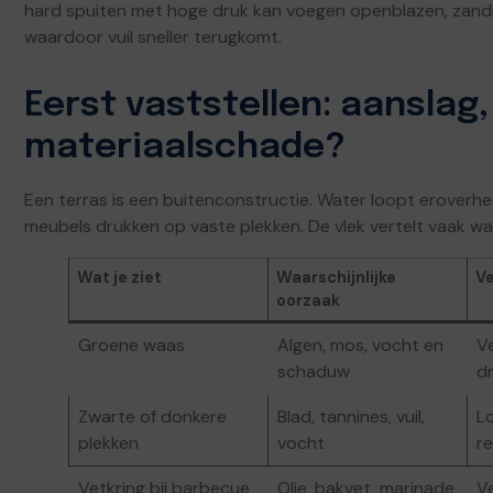
hard spuiten met hoge druk kan voegen openblazen, zand
waardoor vuil sneller terugkomt.
Eerst vaststellen: aanslag,
materiaalschade?
Een terras is een buitenconstructie. Water loopt eroverheen
meubels drukken op vaste plekken. De vlek vertelt vaak w
Wat je ziet
Waarschijnlijke
Ve
oorzaak
Groene waas
Algen, mos, vocht en
Ve
schaduw
d
Zwarte of donkere
Blad, tannines, vuil,
Lo
plekken
vocht
re
Vetkring bij barbecue
Olie, bakvet, marinade
V