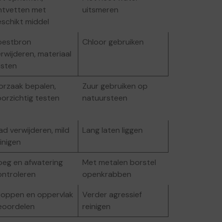
ntvetten met
uitsmeren
eschikt middel
oestbron
Chloor gebruiken
rwijderen, materiaal
esten
orzaak bepalen,
Zuur gebruiken op
orzichtig testen
natuursteen
ad verwijderen, mild
Lang laten liggen
inigen
oeg en afwatering
Met metalen borstel
ontroleren
openkrabben
toppen en oppervlak
Verder agressief
eoordelen
reinigen