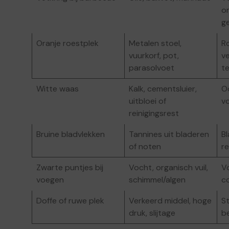
o
g
Oranje roestplek
Metalen stoel,
R
vuurkorf, pot,
ve
parasolvoet
t
Witte waas
Kalk, cementsluier,
O
uitbloei of
vo
reinigingsrest
Bruine bladvlekken
Tannines uit bladeren
Bl
of noten
re
Zwarte puntjes bij
Vocht, organisch vuil,
V
voegen
schimmel/algen
c
Doffe of ruwe plek
Verkeerd middel, hoge
S
druk, slijtage
b