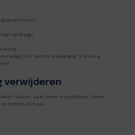
 gelakte fronten.
l dat verdraagt.
d wordt.
chadigd. Dat verschil is belangrijk. Vuil kun je
eren.
 verwijderen
braden, frituren, saus, boter en kookdamp. Verse
 en trekken stof aan.