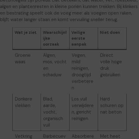
algen en plantenresten in kleine poriën kunnen trekken. Bij klinkers
en bestrating speelt ook de voeg mee: als voegen open raken,
blijft water langer staan en komt vervuiling sneller terug.
Wat je ziet
Waarschijnl
Veilige
Niet doen
ijke
eerste
oorzaak
aanpak
Groene
Algen,
Vegen,
Direct
waas
mos, vocht
mild
volle hoge
en
reinigen,
druk
schaduw
droogtijd
gebruiken
verbetere
n
Donkere
Blad,
Los vuil
Hard
vlekken
aarde,
verwijdere
schuren op
vocht,
n, gericht
nat beton
organisch
reinigen
vuil
Vetkring
Barbecuev
Absorbere
Met heet