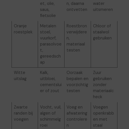
et, olie,
n, daarna
water
saus,
ontvetten
uitsmeren
fietsolie
Oranje
Metalen
Roestbron
Chloor of
roestplek
stoel,
verwijdere
staalwol
vuurkorf,
n,
gebruiken
parasolvoe
materiaal
t,
testen
gereedsch
ap
Witte
Kalk,
Oorzaak
Zuur
uitslag
uitbloei,
bepalen en
gebruiken
cementslui
voorzichtig
zonder
er of zout
testen
materiaalc
heck
Zwarte
Vocht, vuil,
Voeg en
Voegen
randen bij
algen of
afwatering
openkrabb
voegen
schimmelg
controlere
en met
roei
n
staal