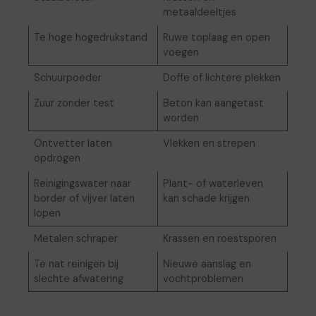
metaaldeeltjes
Te hoge hogedrukstand
Ruwe toplaag en open
voegen
Schuurpoeder
Doffe of lichtere plekken
Zuur zonder test
Beton kan aangetast
worden
Ontvetter laten
Vlekken en strepen
opdrogen
Reinigingswater naar
Plant- of waterleven
border of vijver laten
kan schade krijgen
lopen
Metalen schraper
Krassen en roestsporen
Te nat reinigen bij
Nieuwe aanslag en
slechte afwatering
vochtproblemen