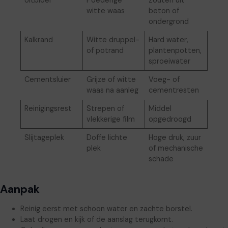
witte waas
beton of
ondergrond
Kalkrand
Witte druppel-
Hard water,
of potrand
plantenpotten,
sproeiwater
Cementsluier
Grijze of witte
Voeg- of
waas na aanleg
cementresten
Reinigingsrest
Strepen of
Middel
vlekkerige film
opgedroogd
Slijtageplek
Doffe lichte
Hoge druk, zuur
plek
of mechanische
schade
Aanpak
Reinig eerst met schoon water en zachte borstel.
Laat drogen en kijk of de aanslag terugkomt.