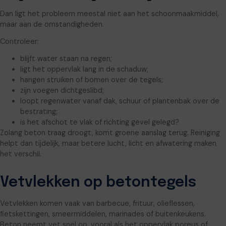
Dan ligt het probleem meestal niet aan het schoonmaakmiddel,
maar aan de omstandigheden.
Controleer:
blijft water staan na regen;
ligt het oppervlak lang in de schaduw;
hangen struiken of bomen over de tegels;
zijn voegen dichtgeslibd;
loopt regenwater vanaf dak, schuur of plantenbak over de
bestrating;
is het afschot te vlak of richting gevel gelegd?
Zolang beton traag droogt, komt groene aanslag terug. Reiniging
helpt dan tijdelijk, maar betere lucht, licht en afwatering maken
het verschil.
Vetvlekken op betontegels
Vetvlekken komen vaak van barbecue, frituur, olieflessen,
fietskettingen, smeermiddelen, marinades of buitenkeukens.
Beton neemt vet snel op, vooral als het oppervlak poreus of