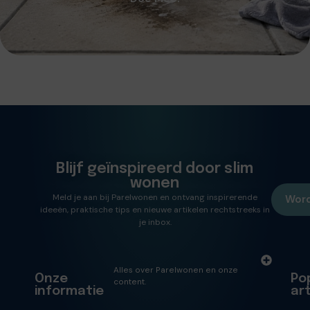
Blijf geïnspireerd door slim
wonen
Meld je aan bij Parelwonen en ontvang inspirerende
Word
ideeën, praktische tips en nieuwe artikelen rechtstreeks in
je inbox.
Alles over Parelwonen en onze
Onze
Po
content.
informatie
ar