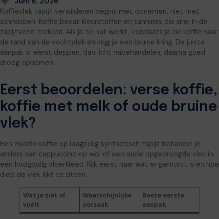
Juni 8, 2026
Koffievlek
tapijt
verwijderen begint met opnemen, niet met
schrobben. Koffie bevat kleurstoffen en tannines die snel in de
tapijtvezel trekken. Als je te nat werkt, verplaats je de koffie naar
de rand van de vochtplek en krijg je een bruine kring. De juiste
aanpak is: eerst deppen, dan licht nabehandelen, daarna goed
droog opnemen.
Eerst beoordelen: verse koffie,
koffie met melk of oude bruine
vlek?
Een zwarte koffie op laagpolig synthetisch tapijt behandel je
anders dan cappuccino op wol of een oude opgedroogde vlek in
een hoogpolig vloerkleed. Kijk eerst naar wat er gemorst is en hoe
diep de vlek lijkt te zitten.
Wat je ziet of
Waarschijnlijke
Beste eerste
voelt
oorzaak
aanpak