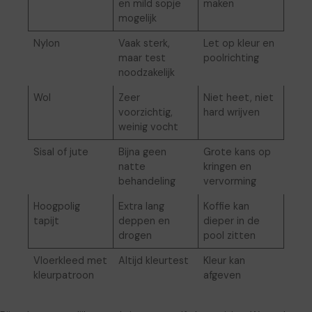
en mild sopje
maken
mogelijk
Nylon
Vaak sterk,
Let op kleur en
maar test
poolrichting
noodzakelijk
Wol
Zeer
Niet heet, niet
voorzichtig,
hard wrijven
weinig vocht
Sisal of jute
Bijna geen
Grote kans op
natte
kringen en
behandeling
vervorming
Hoogpolig
Extra lang
Koffie kan
tapijt
deppen en
dieper in de
drogen
pool zitten
Vloerkleed met
Altijd kleurtest
Kleur kan
kleurpatroon
afgeven