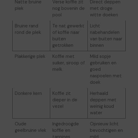
Natte bruine
Verse koffie zit
Direct deppen
plek
nog bovenin de
met droge
pool
witte doeken
Bruine rand
Te nat gewerkt
Licht
rond de plek
of koffie naar
nabehandelen
buiten
van buiten naar
getrokken
binnen
Plakkerige plek
Koffie met
Mild sopje
suiker, siroop of
gebruiken en
melk
goed
naspoelen met
doek
Donkere kern
Koffie zit
Herhaald
dieper in de
deppen met
vezel
weinig koud
water
Oude
Ingedroogde
Opnieuw licht
geelbruine vlek
koffie en
bevochtigen en
tannines
mild