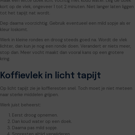
Maak een witte doek licht vochtig met koud water. Leg de doek
kort op de vlek, ongeveer 1 tot 2 minuten. Niet langer laten liggen
tot het tapijt nat wordt.
Dep daarna voorzichtig. Gebruik eventueel een mild sopje als er
kleur loskomt.
Werk in kleine rondes en droog steeds goed na. Wordt de vlek
lichter, dan kun je nog een ronde doen. Verandert er niets meer,
stop dan. Meer vocht maakt dan vooral kans op een grotere
kring.
Koffievlek in licht tapijt
Op licht tapijt zie je koffieresten snel. Toch moet je niet meteen
naar sterke middelen grijpen.
Werk juist beheerst:
Eerst droog opnemen.
Dan koud water op een doek.
Daarna pas mild sopje.
Sopresten altijd verwijderen.