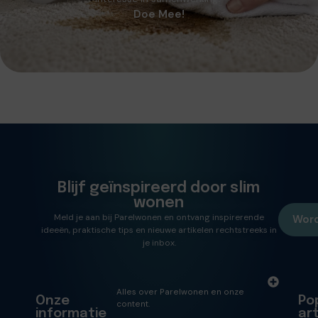
Doe Mee!
Blijf geïnspireerd door slim
wonen
Meld je aan bij Parelwonen en ontvang inspirerende
Word
ideeën, praktische tips en nieuwe artikelen rechtstreeks in
je inbox.
Alles over Parelwonen en onze
Onze
Po
content.
informatie
ar