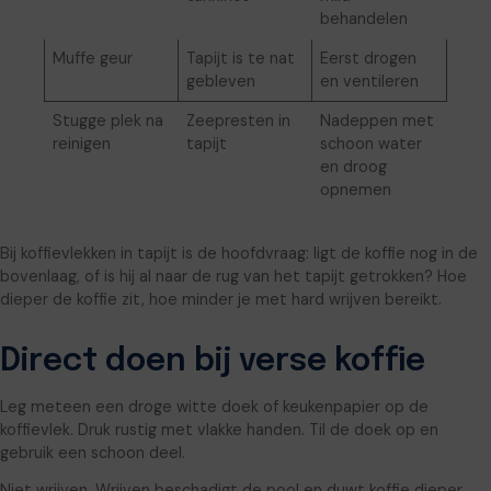
behandelen
Muffe geur
Tapijt is te nat
Eerst drogen
gebleven
en ventileren
Stugge plek na
Zeepresten in
Nadeppen met
reinigen
tapijt
schoon water
en droog
opnemen
Bij koffievlekken in tapijt is de hoofdvraag: ligt de koffie nog in de
bovenlaag, of is hij al naar de rug van het tapijt getrokken? Hoe
dieper de koffie zit, hoe minder je met hard wrijven bereikt.
Direct doen bij verse koffie
Leg meteen een droge witte doek of keukenpapier op de
koffievlek. Druk rustig met vlakke handen. Til de doek op en
gebruik een schoon deel.
Niet wrijven. Wrijven beschadigt de pool en duwt koffie dieper