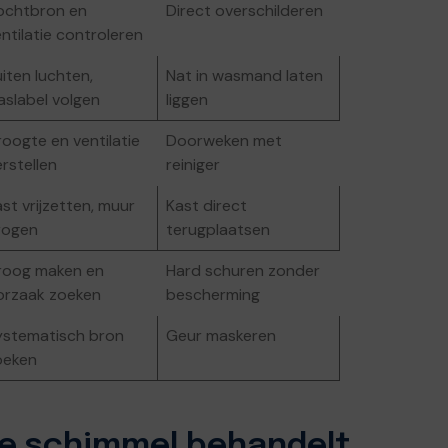
ochtbron en
Direct overschilderen
ntilatie controleren
iten luchten,
Nat in wasmand laten
aslabel volgen
liggen
oogte en ventilatie
Doorweken met
rstellen
reiniger
st vrijzetten, muur
Kast direct
rogen
terugplaatsen
roog maken en
Hard schuren zonder
orzaak zoeken
bescherming
ystematisch bron
Geur maskeren
oeken
je schimmel behandelt