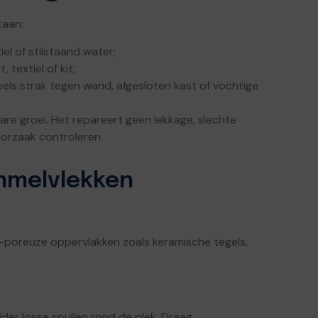
taan:
el of stilstaand water;
 textiel of kit;
bels strak tegen wand, afgesloten kast of vochtige
re groei. Het repareert geen lekkage, slechte
oorzaak controleren.
immelvlekken
t-poreuze oppervlakken zoals keramische tegels,
der losse spullen rond de plek. Draag