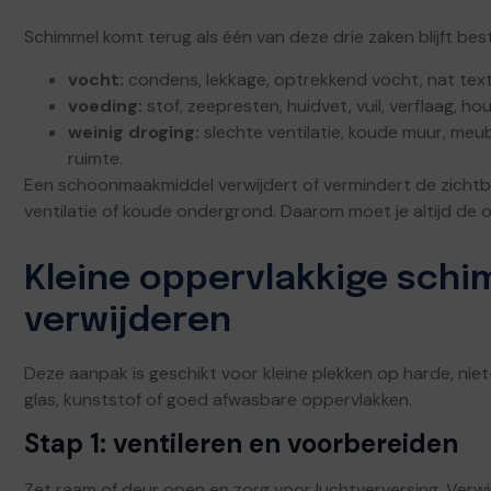
Schimmel komt terug als één van deze drie zaken blijft bes
vocht:
condens, lekkage, optrekkend vocht, nat texti
voeding:
stof, zeepresten, huidvet, vuil, verflaag, hout,
weinig droging:
slechte ventilatie, koude muur, meu
ruimte.
Een schoonmaakmiddel verwijdert of vermindert de zichtba
ventilatie of koude ondergrond. Daarom moet je altijd de 
Kleine oppervlakkige sch
verwijderen
Deze aanpak is geschikt voor kleine plekken op harde, nie
glas, kunststof of goed afwasbare oppervlakken.
Stap 1: ventileren en voorbereiden
Zet raam of deur open en zorg voor luchtverversing. Verwij