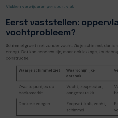
Vlekken verwijderen per soort vlek
Eerst vaststellen: oppervla
vochtprobleem?
Schimmel groeit niet zonder vocht. Zie je schimmel, dan is 
droogt. Dat kan condens zijn, maar ook lekkage, koudebrug, 
constructie.
Waar je schimmel ziet
Waarschijnlijke
Ve
oorzaak
Zwarte puntjes op
Vocht, zeepresten,
Ve
badkamerkit
aangetaste kit
b
Donkere voegen
Zeepvet, kalk, vocht,
Ee
schimmel
v