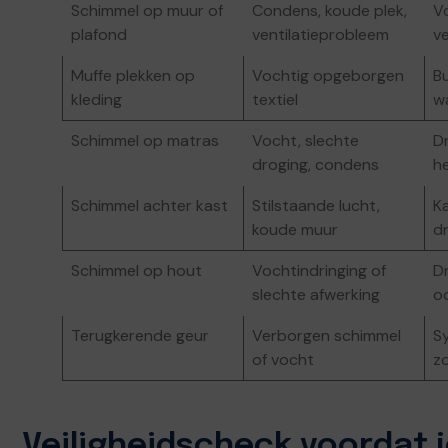
Schimmel op muur of
Condens, koude plek,
V
plafond
ventilatieprobleem
ve
Muffe plekken op
Vochtig opgeborgen
Bu
kleding
textiel
w
Schimmel op matras
Vocht, slechte
Dr
droging, condens
he
Schimmel achter kast
Stilstaande lucht,
Ka
koude muur
d
Schimmel op hout
Vochtindringing of
D
slechte afwerking
o
Terugkerende geur
Verborgen schimmel
S
of vocht
z
Veiligheidscheck voordat 