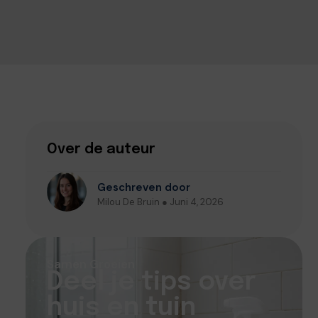
Over de auteur
Geschreven door
Milou De Bruin ● Juni 4, 2026
Samen Groeien
Deel je tips over
huis en tuin