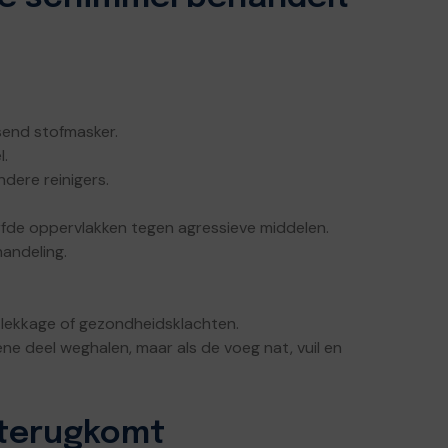
send stofmasker.
l.
dere reinigers.
rfde oppervlakken tegen agressieve middelen.
handeling.
 lekkage of gezondheidsklachten.
ene deel weghalen, maar als de voeg nat, vuil en
terugkomt