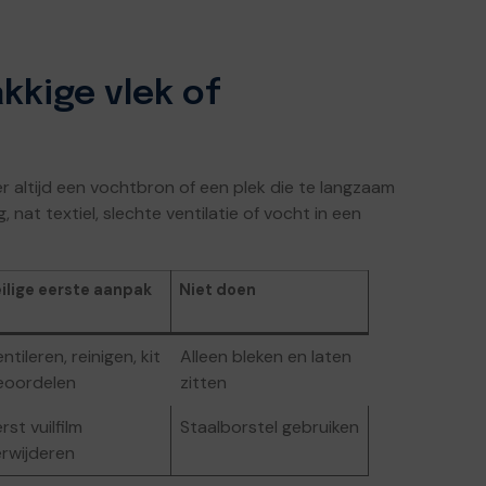
kkige vlek of
er altijd een vochtbron of een plek die te langzaam
nat textiel, slechte ventilatie of vocht in een
ilige eerste aanpak
Niet doen
ntileren, reinigen, kit
Alleen bleken en laten
eoordelen
zitten
rst vuilfilm
Staalborstel gebruiken
erwijderen