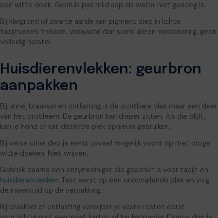
een witte doek. Gebruik pas mild sop als water niet genoeg is.
Bij kleigrond of zwarte aarde kan pigment diep in lichte
tapijtvezels trekken. Verwacht dan soms alleen verbetering, geen
volledig herstel.
Huisdierenvlekken: geurbron
aanpakken
Bij urine, braaksel en ontlasting is de zichtbare vlek maar een deel
van het probleem. De geurbron kan dieper zitten. Als die blijft,
kan je hond of kat dezelfde plek opnieuw gebruiken.
Bij verse urine dep je eerst zoveel mogelijk vocht op met droge
witte doeken. Niet wrijven.
Gebruik daarna een enzymreiniger die geschikt is voor tapijt en
huisdierenvlekken
. Test eerst op een onopvallende plek en volg
de inwerktijd op de verpakking.
Bij braaksel of ontlasting verwijder je vaste resten eerst
voorzichtig met een lepel, karton of keukenpapier. Daarna dep je