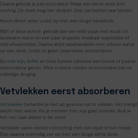
Daarna gebruik je pas koud water. Maak een witte doek licht
vochtig. De doek mag niet druipen. Dep van buiten naar binnen.
Neem direct weer vocht op met een droge handdoek.
Blijft er kleur achter, gebruik dan een mild sopje met koud tot
lauwwarm water en een paar druppels vloeibaar wasmiddel of
mild afwasmiddel. Daarna altijd nabehandelen met schoon water
op een doek, zodat er geen zeepresten achterblijven.
Bij
rode wijn
,
koffie
en thee kunnen tannines een bruine of paarse
restschaduw geven. Werk in kleine rondes en beoordeel pas na
volledige droging.
Vetvlekken eerst absorberen
Vetvlekken
behandel je niet als gewone natte vlekken. Vet mengt
slecht met water. Als je meteen met sop gaat boenen, druk je
het vet vaak dieper in de vezel.
Verwijder vaste resten voorzichtig met een lepel of bot mesje.
Dep daarna overtollig vet op met een droge witte doek.