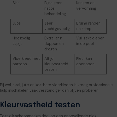
Sisal
Bijna geen
Kringen en
natte
vervorming
behandeling
Jute
Zeer
Bruine randen
vochtgevoelig
en krimp
Hoogpolig
Extra lang
Vuil zakt dieper
tapijt
deppen en
in de pool
drogen
Vloerkleed met
Altijd
Kleur kan
patroon
kleurvastheid
doorlopen
testen
Bij wol, sisal, jute en kostbare vloerkleden is vroeg professionele
hulp inschakelen vaak verstandiger dan blijven proberen.
Kleurvastheid testen
Test elk schoonmaakmiddel op een onopvallende plek,