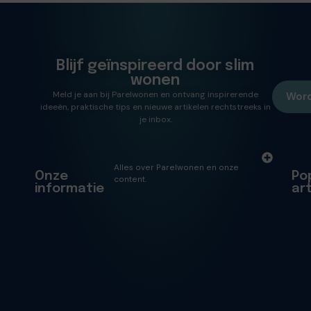
Blijf geïnspireerd door slim
wonen
Meld je aan bij Parelwonen en ontvang inspirerende
Word
ideeën, praktische tips en nieuwe artikelen rechtstreeks in
je inbox.
Alles over Parelwonen en onze
Onze
Po
content.
informatie
ar