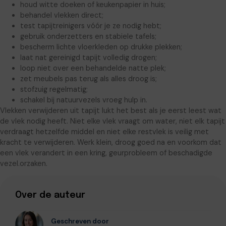
houd witte doeken of keukenpapier in huis;
behandel vlekken direct;
test tapijtreinigers vóór je ze nodig hebt;
gebruik onderzetters en stabiele tafels;
bescherm lichte vloerkleden op drukke plekken;
laat nat gereinigd tapijt volledig drogen;
loop niet over een behandelde natte plek;
zet meubels pas terug als alles droog is;
stofzuig regelmatig;
schakel bij natuurvezels vroeg hulp in.
Vlekken verwijderen uit tapijt lukt het best als je eerst leest wat
de vlek nodig heeft. Niet elke vlek vraagt om water, niet elk tapijt
verdraagt hetzelfde middel en niet elke restvlek is veilig met
kracht te verwijderen. Werk klein, droog goed na en voorkom dat
een vlek verandert in een kring, geurprobleem of beschadigde
vezel.orzaken.
Over de auteur
Geschreven door