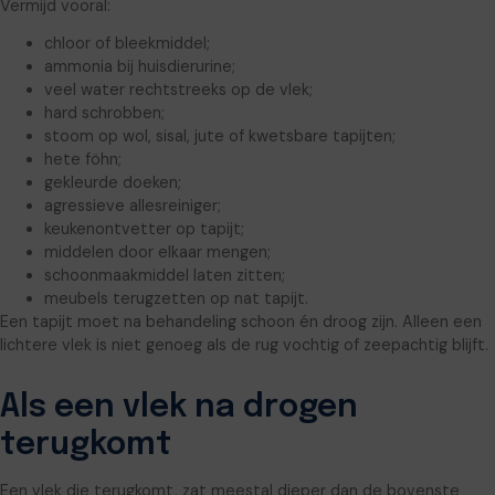
Vermijd vooral:
chloor of bleekmiddel;
ammonia bij huisdierurine;
veel water rechtstreeks op de vlek;
hard schrobben;
stoom op wol, sisal, jute of kwetsbare tapijten;
hete föhn;
gekleurde doeken;
agressieve allesreiniger;
keukenontvetter op tapijt;
middelen door elkaar mengen;
schoonmaakmiddel laten zitten;
meubels terugzetten op nat tapijt.
Een tapijt moet na behandeling schoon én droog zijn. Alleen een
lichtere vlek is niet genoeg als de rug vochtig of zeepachtig blijft.
Als een vlek na drogen
terugkomt
Een vlek die terugkomt, zat meestal dieper dan de bovenste