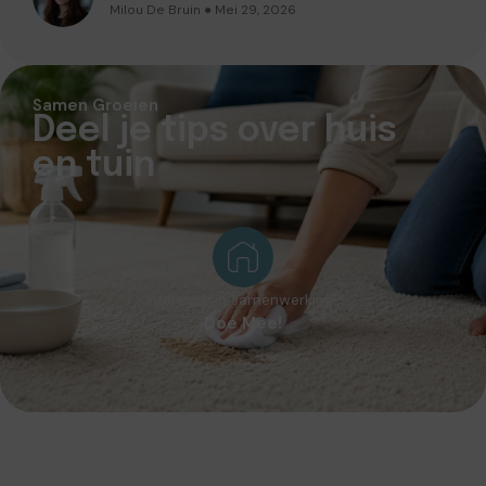
Milou De Bruin ● Mei 29, 2026
Samen Groeien
Deel je tips over huis
en tuin
Interesse in samenwerking?
Doe Mee!