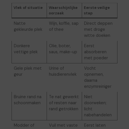
Vlek of situatie
Waarschijnlijke
Eerste veilige
oorzaak
stap
Natte
Wijn, koffie, sap
Direct deppen
gekleurde plek
of thee
met droge
witte doeken
Donkere
Olie, boter,
Eerst
vettige plek
saus, make-up
absorberen
met poeder
Gele plek met
Urine of
Vocht
geur
huisdierenvlek
opnemen,
daarna
enzymreiniger
Bruine rand na
Te nat gewerkt
Niet
schoonmaken
of resten naar
doorweken;
rand getrokken
licht
nabehandelen
Modder of
Vuil met vaste
Eerst laten