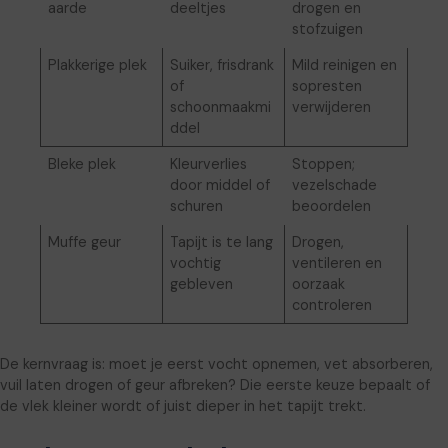
aarde
deeltjes
drogen en
stofzuigen
Plakkerige plek
Suiker, frisdrank
Mild reinigen en
of
sopresten
schoonmaakmi
verwijderen
ddel
Bleke plek
Kleurverlies
Stoppen;
door middel of
vezelschade
schuren
beoordelen
Muffe geur
Tapijt is te lang
Drogen,
vochtig
ventileren en
gebleven
oorzaak
controleren
De kernvraag is: moet je eerst vocht opnemen, vet absorberen,
vuil laten drogen of geur afbreken? Die eerste keuze bepaalt of
de vlek kleiner wordt of juist dieper in het tapijt trekt.