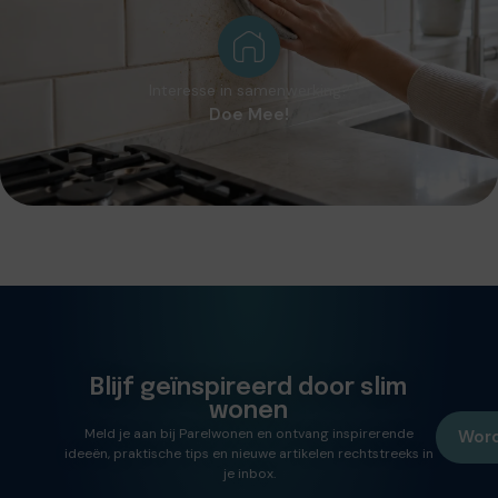
Interesse in samenwerking?
Doe Mee!
Blijf geïnspireerd door slim
wonen
Meld je aan bij Parelwonen en ontvang inspirerende
Word
ideeën, praktische tips en nieuwe artikelen rechtstreeks in
je inbox.