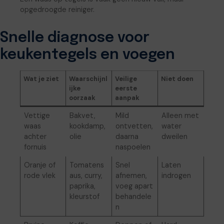
opgedroogde reiniger.
Snelle diagnose voor
keukentegels en voegen
Wat je ziet
Waarschijnl
Veilige
Niet doen
ijke
eerste
oorzaak
aanpak
Vettige
Bakvet,
Mild
Alleen met
waas
kookdamp,
ontvetten,
water
achter
olie
daarna
dweilen
fornuis
naspoelen
Oranje of
Tomatens
Snel
Laten
rode vlek
aus, curry,
afnemen,
indrogen
paprika,
voeg apart
kleurstof
behandele
n