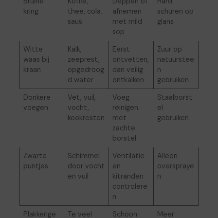
Bruine
Koffie,
Deppen of
Hard
kring
thee, cola,
afnemen
schuren op
saus
met mild
glans
sop
Witte
Kalk,
Eerst
Zuur op
waas bij
zeeprest,
ontvetten,
natuurstee
kraan
opgedroog
dan veilig
n
d water
ontkalken
gebruiken
Donkere
Vet, vuil,
Voeg
Staalborst
voegen
vocht,
reinigen
el
kookresten
met
gebruiken
zachte
borstel
Zwarte
Schimmel
Ventilatie
Alleen
puntjes
door vocht
en
overspraye
en vuil
kitranden
n
controlere
n
Plakkerige
Te veel
Schoon
Meer