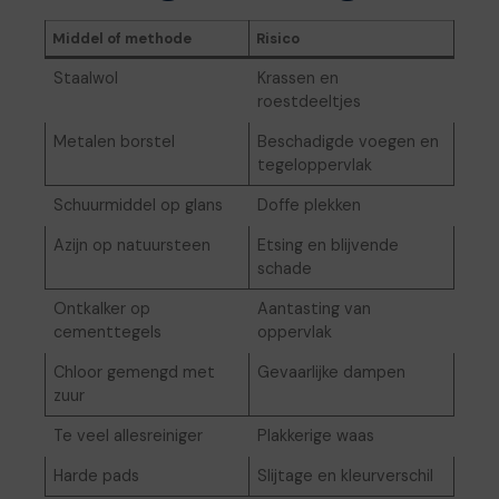
Middel of methode
Risico
Staalwol
Krassen en
roestdeeltjes
Metalen borstel
Beschadigde voegen en
tegeloppervlak
Schuurmiddel op glans
Doffe plekken
Azijn op natuursteen
Etsing en blijvende
schade
Ontkalker op
Aantasting van
cementtegels
oppervlak
Chloor gemengd met
Gevaarlijke dampen
zuur
Te veel allesreiniger
Plakkerige waas
Harde pads
Slijtage en kleurverschil