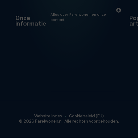
Alles over Parelwonen en onze
Onze
Po
content.
informatie
ar
Website Index
Cookiebeleid (EU)
© 2026 Parelwonen.nl. Alle rechten voorbehouden.