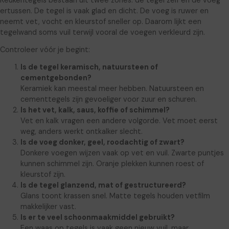
ertussen. De tegel is vaak glad en dicht. De voeg is ruwer en
neemt vet, vocht en kleurstof sneller op. Daarom lijkt een
tegelwand soms vuil terwijl vooral de voegen verkleurd zijn.
Controleer vóór je begint:
Is de tegel keramisch, natuursteen of
cementgebonden?
Keramiek kan meestal meer hebben. Natuursteen en
cementtegels zijn gevoeliger voor zuur en schuren.
Is het vet, kalk, saus, koffie of schimmel?
Vet en kalk vragen een andere volgorde. Vet moet eerst
weg, anders werkt ontkalker slecht.
Is de voeg donker, geel, roodachtig of zwart?
Donkere voegen wijzen vaak op vet en vuil. Zwarte puntjes
kunnen schimmel zijn. Oranje plekken kunnen roest of
kleurstof zijn.
Is de tegel glanzend, mat of gestructureerd?
Glans toont krassen snel. Matte tegels houden vetfilm
makkelijker vast.
Is er te veel schoonmaakmiddel gebruikt?
Een waas op tegels is vaak geen nieuw vuil, maar