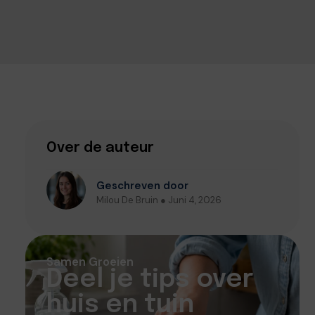
Over de auteur
Geschreven door
Milou De Bruin ● Juni 4, 2026
Samen Groeien
Deel je tips over
huis en tuin