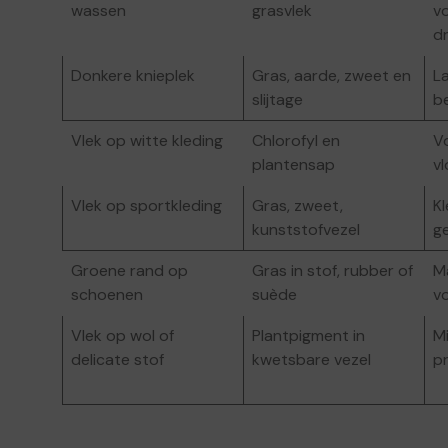
wassen
grasvlek
v
d
Donkere knieplek
Gras, aarde, zweet en
L
slijtage
b
Vlek op witte kleding
Chlorofyl en
V
plantensap
v
Vlek op sportkleding
Gras, zweet,
Kl
kunststofvezel
g
Groene rand op
Gras in stof, rubber of
M
schoenen
suède
vo
Vlek op wol of
Plantpigment in
M
delicate stof
kwetsbare vezel
pr