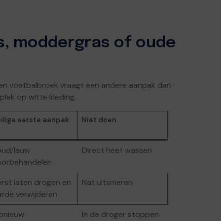
as, moddergras of oude
p een voetbalbroek vraagt een andere aanpak dan
ek op witte kleding.
ilige eerste aanpak
Niet doen
oud/lauw
Direct heet wassen
oorbehandelen
erst laten drogen en
Nat uitsmeren
arde verwijderen
pnieuw
In de droger stoppen