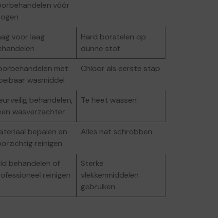
oorbehandelen vóór
rogen
aag voor laag
Hard borstelen op
ehandelen
dunne stof
oorbehandelen met
Chloor als eerste stap
loeibaar wasmiddel
eurveilig behandelen,
Te heet wassen
een wasverzachter
ateriaal bepalen en
Alles nat schrobben
orzichtig reinigen
ild behandelen of
Sterke
ofessioneel reinigen
vlekkenmiddelen
gebruiken