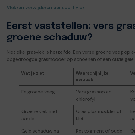
Vlekken verwijderen per soort vlek
Eerst vaststellen: vers gr
groene schaduw?
Niet elke grasvlek is hetzelfde. Een verse groene veeg o
opgedroogde grasmodder op schoenen of een oude gele pl
Wat je ziet
Waarschijnlijke
Ve
oorzaak
Felgroene veeg
Vers grassap en
K
chlorofyl
v
Groene vlek met
Gras plus modder of
E
aarde
klei
a
Gele schaduw na
Restpigment of oude
O