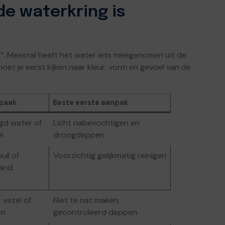
de waterkring is
r”. Meestal heeft het water iets meegenomen uit de
t je eerst kijken naar kleur, vorm en gevoel van de
rzaak
Beste eerste aanpak
gd water of
Licht nabevochtigen en
l
droogdeppen
uil of
Voorzichtig gelijkmatig reinigen
rand
t vezel of
Niet te nat maken;
en
gecontroleerd deppen