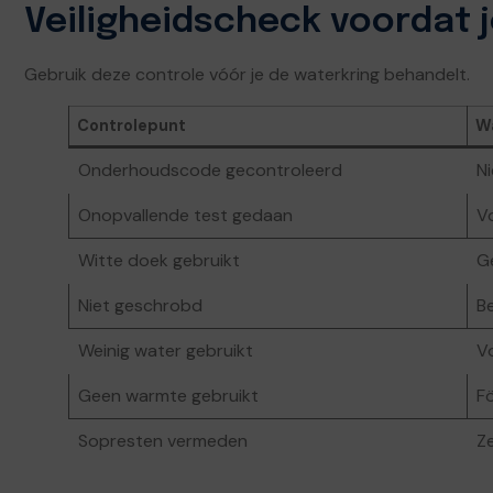
Veiligheidscheck voordat j
Gebruik deze controle vóór je de waterkring behandelt.
Controlepunt
Wa
Onderhoudscode gecontroleerd
N
Onopvallende test gedaan
Vo
Witte doek gebruikt
G
Niet geschrobd
B
Weinig water gebruikt
V
Geen warmte gebruikt
Fö
Sopresten vermeden
Ze