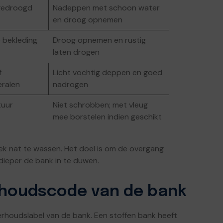
gedroogd
Nadeppen met schoon water
en droog opnemen
e bekleding
Droog opnemen en rustig
laten drogen
f
Licht vochtig deppen en goed
ralen
nadrogen
tuur
Niet schrobben; met vleug
mee borstelen indien geschikt
lek nat te wassen. Het doel is om de overgang
dieper de bank in te duwen.
rhoudscode van de bank
erhoudslabel van de bank. Een stoffen bank heeft