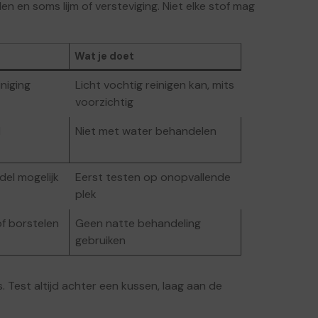
en en soms lijm of versteviging. Niet elke stof mag
Wat je doet
niging
Licht vochtig reinigen kan, mits
voorzichtig
l
Niet met water behandelen
el mogelijk
Eerst testen op onopvallende
plek
of borstelen
Geen natte behandeling
gebruiken
s. Test altijd achter een kussen, laag aan de