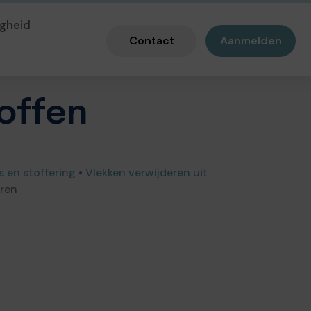
gheid
Contact
Aanmelden
toffen
s en stoffering
•
Vlekken verwijderen uit
eren