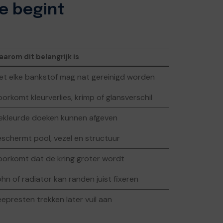
e begint
arom dit belangrijk is
iet elke bankstof mag nat gereinigd worden
orkomt kleurverlies, krimp of glansverschil
ekleurde doeken kunnen afgeven
eschermt pool, vezel en structuur
oorkomt dat de kring groter wordt
hn of radiator kan randen juist fixeren
epresten trekken later vuil aan