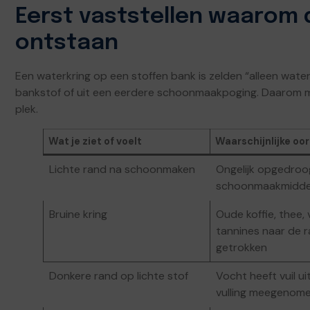
Eerst vaststellen waarom 
ontstaan
Een waterkring op een stoffen bank is zelden “alleen wate
bankstof of uit een eerdere schoonmaakpoging. Daarom moe
plek.
Wat je ziet of voelt
Waarschijnlijke oo
Lichte rand na schoonmaken
Ongelijk opgedroo
schoonmaakmidde
Bruine kring
Oude koffie, thee, v
tannines naar de 
getrokken
Donkere rand op lichte stof
Vocht heeft vuil ui
vulling meegenom