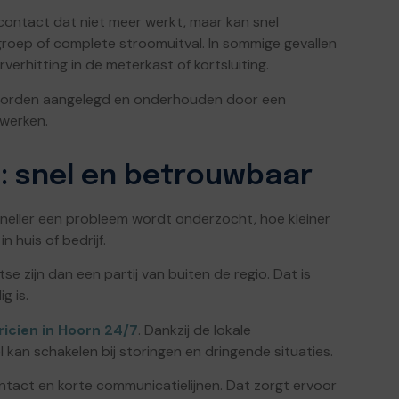
contact dat niet meer werkt, maar kan snel
groep of complete stroomuitval. In sommige gevallen
erverhitting in de meterkast of kortsluiting.
ies worden aangelegd en onderhouden door een
 werken.
n: snel en betrouwbaar
 sneller een probleem wordt onderzocht, hoe kleiner
 huis of bedrijf.
e zijn dan een partij van buiten de regio. Dat is
g is.
ricien in Hoorn 24/7
. Dankzij de lokale
l kan schakelen bij storingen en dringende situaties.
contact en korte communicatielijnen. Dat zorgt ervoor