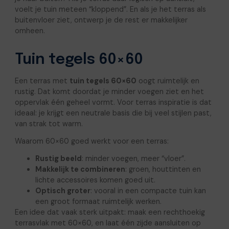
voelt je tuin meteen “kloppend”. En als je het terras als
buitenvloer ziet, ontwerp je de rest er makkelijker
omheen.
Tuin tegels 60×60
Een terras met
tuin tegels 60×60
oogt ruimtelijk en
rustig. Dat komt doordat je minder voegen ziet en het
oppervlak één geheel vormt. Voor terras inspiratie is dat
ideaal: je krijgt een neutrale basis die bij veel stijlen past,
van strak tot warm.
Waarom 60×60 goed werkt voor een terras:
Rustig beeld
: minder voegen, meer “vloer”.
Makkelijk te combineren
: groen, houttinten en
lichte accessoires komen goed uit.
Optisch groter
: vooral in een compacte tuin kan
een groot formaat ruimtelijk werken.
Een idee dat vaak sterk uitpakt: maak een rechthoekig
terrasvlak met 60×60, en laat één zijde aansluiten op