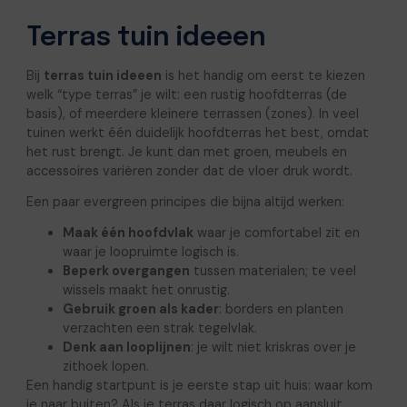
Terras tuin ideeen
Bij
terras tuin ideeen
is het handig om eerst te kiezen
welk “type terras” je wilt: een rustig hoofdterras (de
basis), of meerdere kleinere terrassen (zones). In veel
tuinen werkt één duidelijk hoofdterras het best, omdat
het rust brengt. Je kunt dan met groen, meubels en
accessoires variëren zonder dat de vloer druk wordt.
Een paar evergreen principes die bijna altijd werken:
Maak één hoofdvlak
waar je comfortabel zit en
waar je loopruimte logisch is.
Beperk overgangen
tussen materialen; te veel
wissels maakt het onrustig.
Gebruik groen als kader
: borders en planten
verzachten een strak tegelvlak.
Denk aan looplijnen
: je wilt niet kriskras over je
zithoek lopen.
Een handig startpunt is je eerste stap uit huis: waar kom
je naar buiten? Als je terras daar logisch op aansluit,