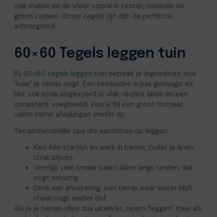
vlak maken en de sfeer vooral in textiel, meubels en
groen zoeken. Grote tegels zijn dan de perfecte
achtergrond.
60×60 Tegels leggen tuin
Bij
60×60 tegels leggen tuin
bepaalt je legkwaliteit hoe
“luxe” je terras oogt. Een terrasidee is pas geslaagd als
het ook strak uitgevoerd is: vlak, rechte lijnen en een
consistent voegbeeld. Vooral bij een groot formaat
vallen kleine afwijkingen sneller op.
Terrasvriendelijke tips die aansluiten op leggen:
Kies één startlijn en werk in banen, zodat je lijnen
strak blijven.
Vermijd veel smalle passtukken langs randen; dat
oogt onrustig.
Denk aan afwatering: een terras waar water blijft
staan oogt sneller dof.
Als je je terras-idee dus uitwerkt, neem “leggen” mee als