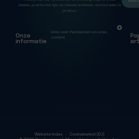
Word
ideeën, praktische tips en nieuwe artikelen rechtstreeks in
je inbox.
Alles over Parelwonen en onze
Onze
Po
content.
informatie
ar
Website Index
Cookiebeleid (EU)