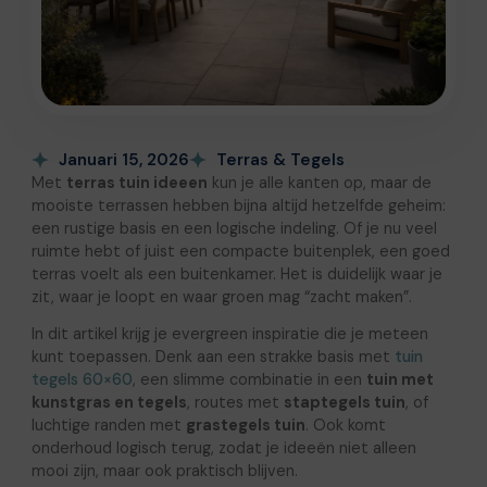
Januari 15, 2026
Terras & Tegels
Met
terras tuin ideeen
kun je alle kanten op, maar de
mooiste terrassen hebben bijna altijd hetzelfde geheim:
een rustige basis en een logische indeling. Of je nu veel
ruimte hebt of juist een compacte buitenplek, een goed
terras voelt als een buitenkamer. Het is duidelijk waar je
zit, waar je loopt en waar groen mag “zacht maken”.
In dit artikel krijg je evergreen inspiratie die je meteen
kunt toepassen. Denk aan een strakke basis met
tuin
tegels 60×60
, een slimme combinatie in een
tuin met
kunstgras en tegels
, routes met
staptegels tuin
, of
luchtige randen met
grastegels tuin
. Ook komt
onderhoud logisch terug, zodat je ideeën niet alleen
mooi zijn, maar ook praktisch blijven.