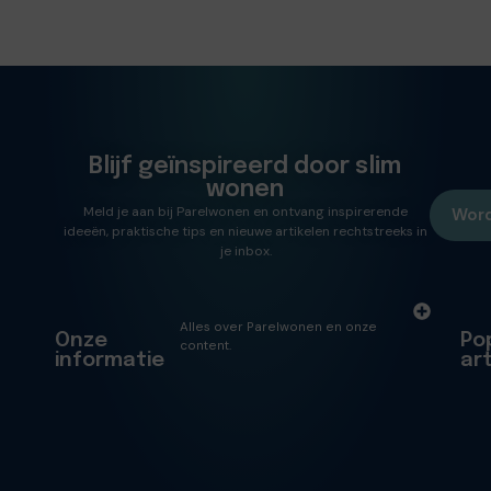
Blijf geïnspireerd door slim
wonen
Meld je aan bij Parelwonen en ontvang inspirerende
Word
ideeën, praktische tips en nieuwe artikelen rechtstreeks in
je inbox.
Alles over Parelwonen en onze
Onze
Po
content.
informatie
ar