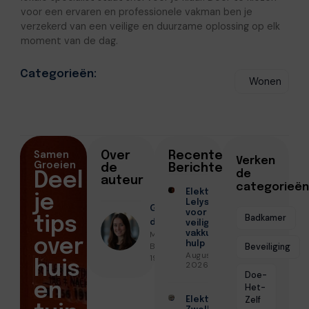
voor een ervaren en professionele vakman ben je
verzekerd van een veilige en duurzame oplossing op elk
moment van de dag.
Categorieën:
Wonen
Samen
Over
Recente
Verken
Groeien
de
Berichten
de
Deel
auteur
categorieën
Elektricien
je
Lelystad
Geschreven
voor
Badkamer
tips
door
veilige en
Milou De
vakkundige
over
hulp
Bruin ● Juni
Beveiliging
Augustus 6,
19, 2026
huis
2026
Doe-
en
Het-
Zelf
Elektricien