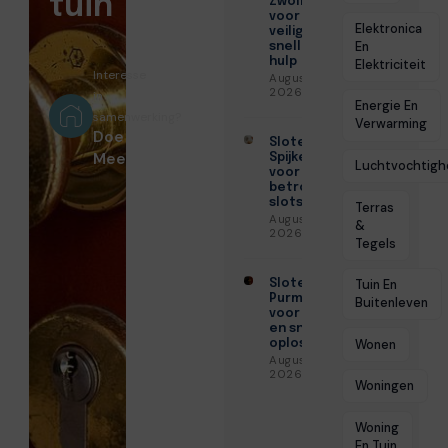
tuin
Zwolle
voor
Elektronica
veilige en
En
snelle
hulp
Elektriciteit
Interesse
Augustus 6,
2026
in
Energie En
samenwerking?
Verwarming
Doe
Slotenmaker
Mee!
Spijkenisse
Luchtvochtigh
voor
betrouwbare
slotservice
Terras
Augustus 3,
&
2026
Tegels
Slotenmaker
Tuin En
Purmerend
Buitenleven
voor veilige
en snelle
Wonen
oplossingen
Augustus 3,
2026
Woningen
Woning
En Tuin