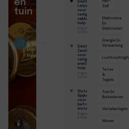
en
Het-
Elektricien
Zelf
Lelystad
tuin
voor
veilige en
Elektronica
vakkundige
En
hulp
Augustus 6,
Elektriciteit
Interesse
2026
in
Energie En
samenwerking?
Verwarming
Elektricien
Doe
Zwolle
Mee!
voor
Luchtvochtigh
veilige en
snelle
hulp
Terras
Augustus 6,
&
2026
Tegels
Slotenmaker
Tuin En
Spijkenisse
Buitenleven
voor
betrouwbare
Verzekeringen
slotservice
Augustus 3,
2026
Wonen