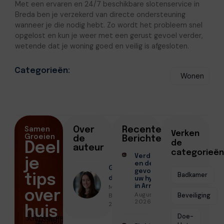
Met een ervaren en 24/7 beschikbare slotenservice in
Breda ben je verzekerd van directe ondersteuning
wanneer je die nodig hebt. Zo wordt het probleem snel
opgelost en kun je weer met een gerust gevoel verder,
wetende dat je woning goed en veilig is afgesloten.
Categorieën:
Wonen
Samen
Over
Recente
Verken
Groeien
de
Berichten
de
Deel
auteur
categorieën
Verduurzamen
je
en de
Geschreven
gevolgen voor
Badkamer
tips
door
uw hypotheek
Milou De
in Arnhem
over
Augustus 7,
Bruin ● Juni
Beveiliging
2026
26, 2026
huis
Doe-