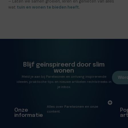
– Laten we samen groeien, leren en genieten van alles
wat
tuin en wonen te bieden heeft.
Blijf geïnspireerd door slim
wonen
Meld je aan bij Parelwonen en ontvang inspirerende
Word
ideeën, praktische tips en nieuwe artikelen rechtstreeks in
je inbox.
Alles over Parelwonen en onze
Onze
Po
content.
informatie
ar