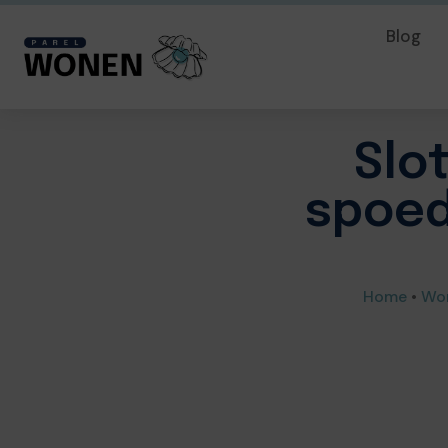
Blog
Slo
spoed
Home
•
Wo