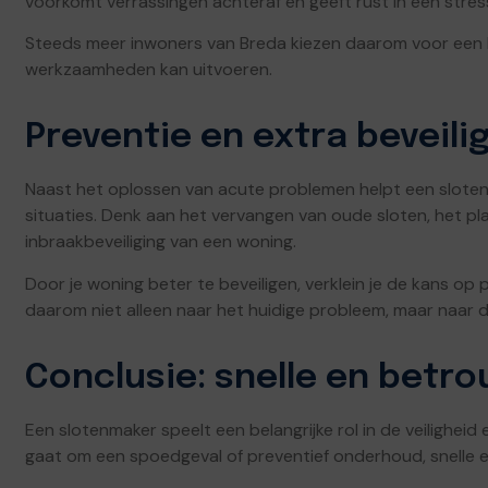
voorkomt verrassingen achteraf en geeft rust in een stress
Steeds meer inwoners van Breda kiezen daarom voor een lo
werkzaamheden kan uitvoeren.
Preventie en extra beveili
Naast het oplossen van acute problemen helpt een slote
situaties. Denk aan het vervangen van oude sloten, het pla
inbraakbeveiliging van een woning.
Door je woning beter te beveiligen, verklein je de kans op 
daarom niet alleen naar het huidige probleem, maar naar de
Conclusie: snelle en betr
Een slotenmaker speelt een belangrijke rol in de veiligheid 
gaat om een spoedgeval of preventief onderhoud, snelle en