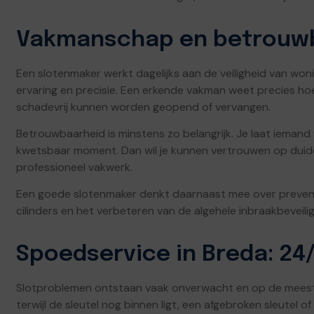
Vakmanschap en betrouwba
Een slotenmaker werkt dagelijks aan de veiligheid van won
ervaring en precisie. Een erkende vakman weet precies h
schadevrij kunnen worden geopend of vervangen.
Betrouwbaarheid is minstens zo belangrijk. Je laat ieman
kwetsbaar moment. Dan wil je kunnen vertrouwen op duideli
professioneel vakwerk.
Een goede slotenmaker denkt daarnaast mee over preventi
cilinders en het verbeteren van de algehele inbraakbeveilig
Spoedservice in Breda: 24/
Slotproblemen ontstaan vaak onverwacht en op de meest
terwijl de sleutel nog binnen ligt, een afgebroken sleutel o