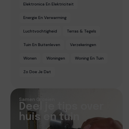
Elektronica En Elektriciteit
Energie En Verwarming
Luchtvochtigheid
Terras & Tegels
Tuin En Buitenleven
Verzekeringen
Wonen
Woningen
Woning En Tuin
Zo Doe Je Dat
Samen Groeien
Deel je tips over
huis en tuin