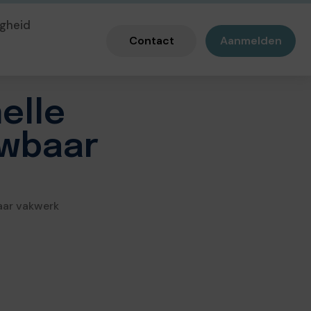
gheid
Contact
Aanmelden
elle
uwbaar
aar vakwerk