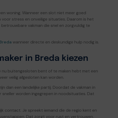
n een woning. Wanneer een slot niet meer goed
 voor stress en onveilige situaties. Daarom is het
n betrouwbare vakman die snel en zorgvuldig te
Breda
wanneer directe en deskundige hulp nodig is.
aker in Breda kiezen
je nu buitengesloten bent of te maken hebt met een
weer veilig afgesloten kan worden.
ijn dan een landelijke partij. Doordat de vakman in
er sneller worden ingegrepen in noodsituaties. Dat
ijk contact. Je spreekt iemand die de regio kent en
tussenstappen. Dat zorgt voor rust en vertrouwen.