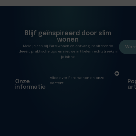
Blijf geïnspireerd door slim
wonen
Meld je aan bij Parelwonen en ontvang inspirerende
Word
ideeën, praktische tips en nieuwe artikelen rechtstreeks in
je inbox.
Alles over Parelwonen en onze
Onze
Po
content.
informatie
ar