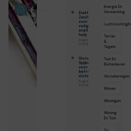
in
Energie En
samenwerking?
Verwarming
Elektricien
Doe
Zwolle
Mee!
voor
Luchtvochtigh
veilige en
snelle
hulp
Terras
Augustus 6,
&
2026
Tegels
Slotenmaker
Tuin En
Spijkenisse
Buitenleven
voor
betrouwbare
Verzekeringen
slotservice
Augustus 3,
2026
Wonen
Woningen
Woning
En Tuin
Zo