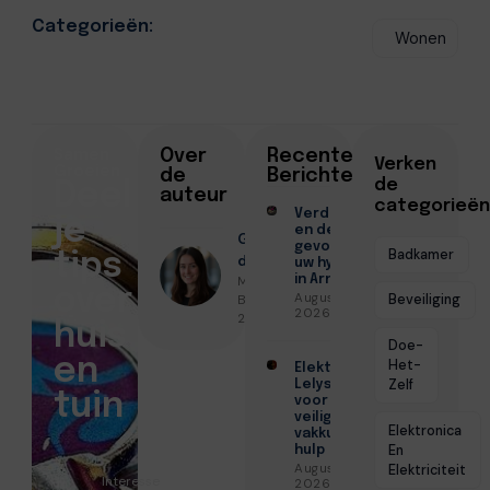
Categorieën:
Wonen
Samen
Over
Recente
Verken
Groeien
de
Berichten
de
Deel
auteur
categorieën
Verduurzamen
je
en de
Geschreven
gevolgen voor
Badkamer
tips
door
uw hypotheek
Milou De
in Arnhem
over
Augustus 7,
Bruin ● Juni
Beveiliging
2026
26, 2026
huis
Doe-
en
Het-
Elektricien
Zelf
Lelystad
tuin
voor
veilige en
Elektronica
vakkundige
En
hulp
Augustus 6,
Elektriciteit
Interesse
2026