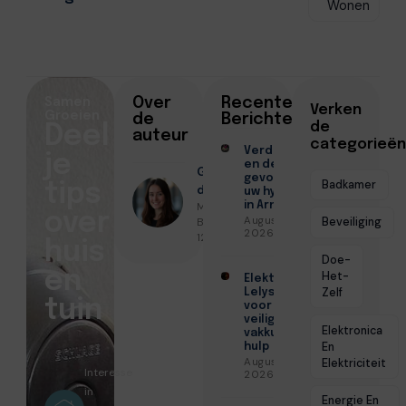
Wonen
Samen
Over
Recente
Verken
Groeien
de
Berichten
de
Deel
auteur
categorieën
Verduurzamen
je
en de
Geschreven
gevolgen voor
Badkamer
tips
door
uw hypotheek
Milou De
in Arnhem
over
Augustus 7,
Bruin ● Juni
Beveiliging
2026
12, 2026
huis
Doe-
en
Het-
Elektricien
Zelf
Lelystad
tuin
voor
veilige en
Elektronica
vakkundige
En
hulp
Augustus 6,
Elektriciteit
Interesse
2026
in
Energie En