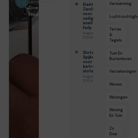
samenwerking?
Verwarming
Elektricien
Doe
Zwolle
Mee!
voor
Luchtvochtigh
veilige en
snelle
hulp
Terras
Augustus 6,
&
2026
Tegels
Slotenmaker
Tuin En
Spijkenisse
Buitenleven
voor
betrouwbare
Verzekeringen
slotservice
Augustus 3,
2026
Wonen
Woningen
Woning
En Tuin
Zo
Doe