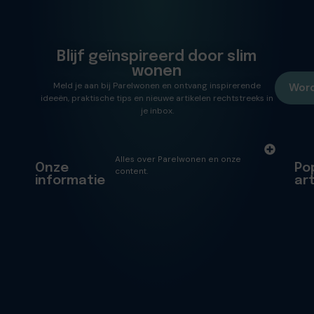
Blijf geïnspireerd door slim
wonen
Meld je aan bij Parelwonen en ontvang inspirerende
Word
ideeën, praktische tips en nieuwe artikelen rechtstreeks in
je inbox.
Alles over Parelwonen en onze
Onze
Po
content.
informatie
ar