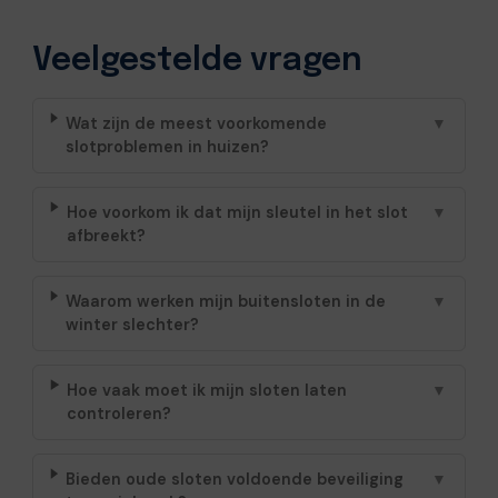
Veelgestelde vragen
Wat zijn de meest voorkomende
▼
slotproblemen in huizen?
Hoe voorkom ik dat mijn sleutel in het slot
▼
afbreekt?
Waarom werken mijn buitensloten in de
▼
winter slechter?
Hoe vaak moet ik mijn sloten laten
▼
controleren?
Bieden oude sloten voldoende beveiliging
▼