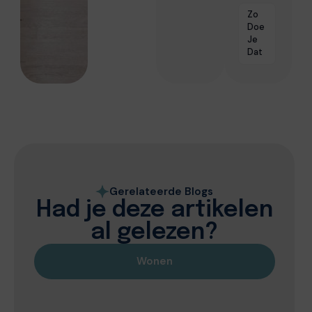
Zo
Doe
Je
Dat
Gerelateerde Blogs
Had je deze artikelen
al gelezen?
Wonen