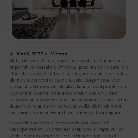
Mei 8, 2026
Wonen
Slotproblemen komen vaak onverwacht en kunnen veel
ongemak veroorzaken. Of het nu gaat om een sleutel die
afbreekt, een slot dat niet meer goed draait of een deur
die niet meer opent, zulke situaties zorgen vaak voor
stress en extra kosten. Gelukkig kunnen veel problemen
voorkomen worden door goed onderhoud en tijdige
controle van uw sloten. Voor huiseigenaren in Zeist is het
daarom verstandig om te weten welke slotproblemen
het meest voorkomen en hoe u deze kunt vermijden.
Een veelvoorkomend probleem is een stroef of
vastlopend slot. Dit ontstaat vaak door slijtage, vuil of
vocht in het slotmechanisme. Wanneer een sleutel