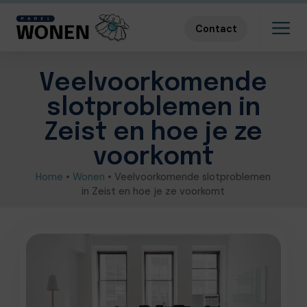
Contact
Veelvoorkomende
slotproblemen in
Zeist en hoe je ze
voorkomt
Home
•
Wonen
•
Veelvoorkomende slotproblemen
in Zeist en hoe je ze voorkomt