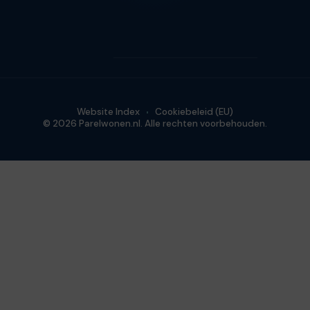
Website Index
Cookiebeleid (EU)
© 2026 Parelwonen.nl. Alle rechten voorbehouden.