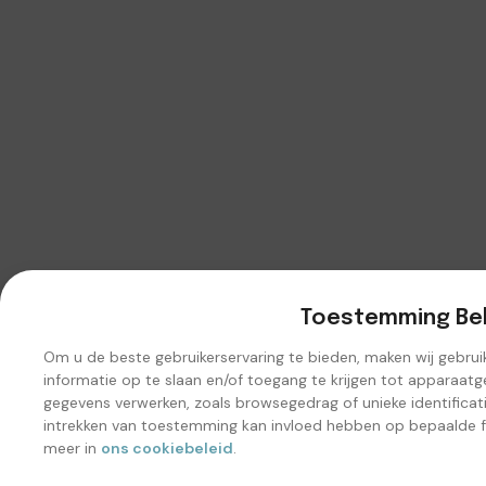
Toestemming Be
Om u de beste gebruikerservaring te bieden, maken wij gebru
informatie op te slaan en/of toegang te krijgen tot apparaa
gegevens verwerken, zoals browsegedrag of unieke identificat
intrekken van toestemming kan invloed hebben op bepaalde fu
meer in
ons cookiebeleid
.