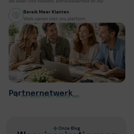
die staan voor kwaliteit, betrouwbaarheid en stijl.
Bereik Meer Klanten
Werk samen met ons platform
Partnernetwerk
Hier adverteren? Meld je aan.
Onze Blog