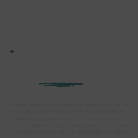
Jouw Thuis, Jouw Inspiratie
Inspiratie voor een
prettig
en
persoonlijk thuis
Ontdek Slimme Woonideeën En Praktische Tips Die
Jouw Huis Comfortabeler En Persoonlijker Maken
— Elke Dag Opnieuw.
Of Je Nu Kleine Verbeteringen
Wilt Doorvoeren Of Nieuwe Ideeën Zoekt Voor Je Hele
Woning, Bij Parelwonen Vind Je Inspiratie Die Past Bij Het