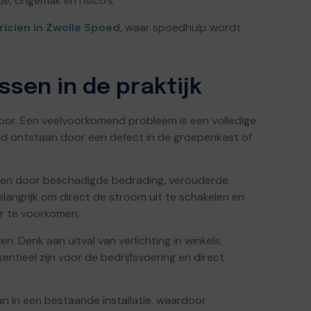
de, ongemak en risico’s.
ricien in Zwolle Spoed
, waar spoedhulp wordt
sen in de praktijk
 voor. Een veelvoorkomend probleem is een volledige
eld ontstaan door een defect in de groepenkast of
rden door beschadigde bedrading, verouderde
belangrijk om direct de stroom uit te schakelen en
ar te voorkomen.
. Denk aan uitval van verlichting in winkels,
ntieel zijn voor de bedrijfsvoering en direct
n in een bestaande installatie, waardoor