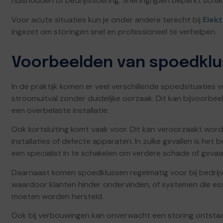
huishouden of bedrijfsvoering. Snel ingrijpen beperkt scha
Voor acute situaties kun je onder andere terecht bij
Elekt
ingezet om storingen snel en professioneel te verhelpen.
Voorbeelden van spoedklus
In de praktijk komen er veel verschillende spoedsituaties
stroomuitval zonder duidelijke oorzaak. Dit kan bijvoorbe
een overbelaste installatie.
Ook kortsluiting komt vaak voor. Dit kan veroorzaakt wo
installaties of defecte apparaten. In zulke gevallen is het 
een specialist in te schakelen om verdere schade of geva
Daarnaast komen spoedklussen regelmatig voor bij bedrijven
waardoor klanten hinder ondervinden, of systemen die esse
moeten worden hersteld.
Ook bij verbouwingen kan onverwacht een storing ontstaa