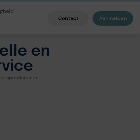
gheid
Contact
Aanmelden
elle en
vice
are spoedservice