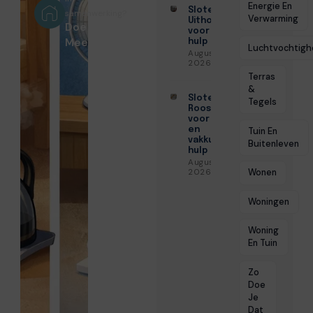
Energie En
Slotenmaker
samenwerking?
Verwarming
Uithoorn
Doe
voor snelle
Mee!
hulp
Luchtvochtigh
Augustus 3,
2026
Terras
&
Slotenmaker
Tegels
Roosendaal
voor snelle
en
Tuin En
vakkundige
Buitenleven
hulp
Augustus 3,
Wonen
2026
Woningen
Woning
En Tuin
Zo
Doe
Je
Dat