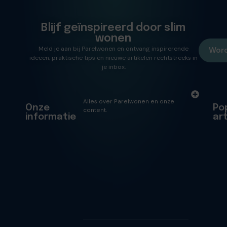
Blijf geïnspireerd door slim
wonen
Meld je aan bij Parelwonen en ontvang inspirerende
Word
ideeën, praktische tips en nieuwe artikelen rechtstreeks in
je inbox.
Alles over Parelwonen en onze
Onze
Po
content.
informatie
ar