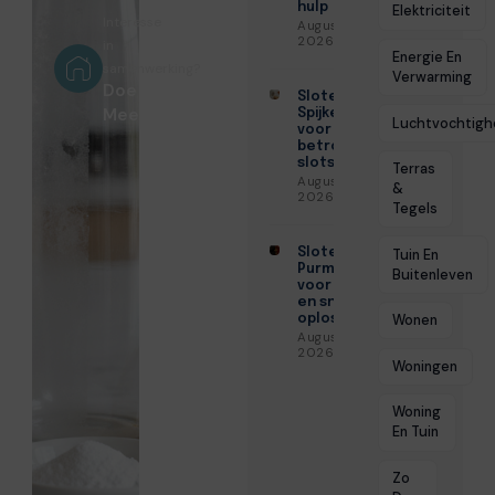
hulp
Elektriciteit
Interesse
Augustus 6,
2026
in
Energie En
samenwerking?
Verwarming
Doe
Slotenmaker
Mee!
Spijkenisse
Luchtvochtigh
voor
betrouwbare
slotservice
Terras
Augustus 3,
&
2026
Tegels
Slotenmaker
Tuin En
Purmerend
Buitenleven
voor veilige
en snelle
Wonen
oplossingen
Augustus 3,
2026
Woningen
Woning
En Tuin
Zo