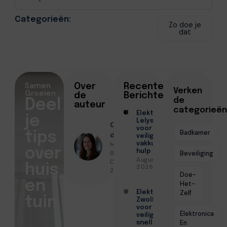
Categorieën:
Zo doe je
dat
Samen
Over
Recente
Verken
Groeien
de
Berichten
de
Deel
auteur
categorieën
Elektricien
je
Lelystad
Geschreven
voor
Badkamer
tips
door
veilige en
Milou De
vakkundige
over
hulp
Bruin ●
Beveiliging
Augustus 6,
December
huis
2026
27, 2025
Doe-
en
Het-
Zelf
Elektricien
tuin
Zwolle
voor
Elektronica
veilige en
En
snelle