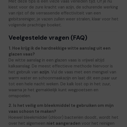
Met deze tips is een vieze vaas verleden tijd. Of je nu
kiest voor de zure kracht van azijn, de schurende werking
van rijst of de verrassende effectiviteit van een
gebitsreiniger, je vazen zullen weer stralen, klaar voor het
volgende prachtige boeket.
Veelgestelde vragen (FAQ)
1. Hoe krijg ik de hardnekkige witte aanslag uit een
glazen vaas?
De witte aanslag in een glazen vaas is vrijwel altijd
kalkaanslag. De meest effectieve methode hiervoor is
het gebruik van
azijn
. Vul de vaas met een mengsel van
warm water en schoonmaakazijn en laat dit een paar uur
tot een hele nacht weken. De kalk lost op in het zuur,
waarna je het gemakkelijk kunt wegpoetsen en
omspoelen.
2. Is het veilig om bleekmiddel te gebruiken om mijn
vaas schoon te maken?
Hoewel bleekmiddel (chloor) bacteriën doodt, wordt het
over het algemeen
niet aangeraden
voor het reinigen