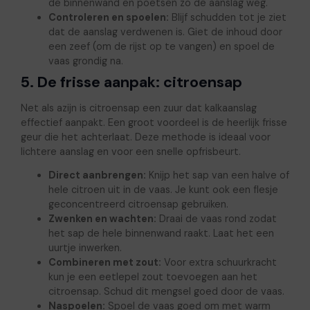
de binnenwand en poetsen zo de aanslag weg.
Controleren en spoelen:
Blijf schudden tot je ziet
dat de aanslag verdwenen is. Giet de inhoud door
een zeef (om de rijst op te vangen) en spoel de
vaas grondig na.
5. De frisse aanpak: citroensap
Net als azijn is citroensap een zuur dat kalkaanslag
effectief aanpakt. Een groot voordeel is de heerlijk frisse
geur die het achterlaat. Deze methode is ideaal voor
lichtere aanslag en voor een snelle opfrisbeurt.
Direct aanbrengen:
Knijp het sap van een halve of
hele citroen uit in de vaas. Je kunt ook een flesje
geconcentreerd citroensap gebruiken.
Zwenken en wachten:
Draai de vaas rond zodat
het sap de hele binnenwand raakt. Laat het een
uurtje inwerken.
Combineren met zout:
Voor extra schuurkracht
kun je een eetlepel zout toevoegen aan het
citroensap. Schud dit mengsel goed door de vaas.
Naspoelen:
Spoel de vaas goed om met warm