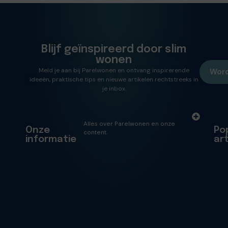
Blijf geïnspireerd door slim
wonen
Meld je aan bij Parelwonen en ontvang inspirerende
Word
ideeën, praktische tips en nieuwe artikelen rechtstreeks in
je inbox.
Alles over Parelwonen en onze
Onze
Po
content.
informatie
ar