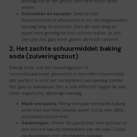
aanslag kun je het gerust een hele nacht laten
weken.
Schrobben en spoelen:
Gebruik een
flessenborstel of afwasborstel om de losgeweekte
aanslag weg te poetsen. Giet de vaas leeg en
spoel hem grondig na met schoon water. Je zult
zien dat het glas weer glanst als nooit tevoren.
2. Het zachte schuurmiddel: baking
soda (zuiveringszout)
Baking soda, ook wel zuiveringszout of
natriumbicarbonaat genoemd, is een mild schuurmiddel
dat perfect is voor het verwijderen van aanslag zonder
het glas te bekrassen. Het is ook effectief tegen de wat
meer organische, slijmerige aanslag.
Maak een pasta:
Meng een paar eetlepels baking
soda met een klein beetje water tot je een dikke,
schuurbare pasta hebt.
Aanbrengen:
Smeer de pasta met een sponsje of
een borstel aan de binnenkant van de vaas. Focus
op de plekken met de meeste aanslag.