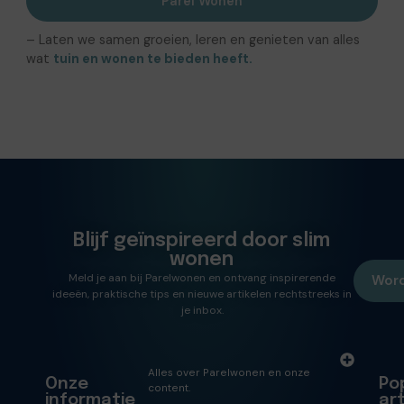
Parel Wonen
– Laten we samen groeien, leren en genieten van alles
wat
tuin en wonen te bieden heeft.
Blijf geïnspireerd door slim
wonen
Meld je aan bij Parelwonen en ontvang inspirerende
Word
ideeën, praktische tips en nieuwe artikelen rechtstreeks in
je inbox.
Alles over Parelwonen en onze
Onze
Po
content.
informatie
ar