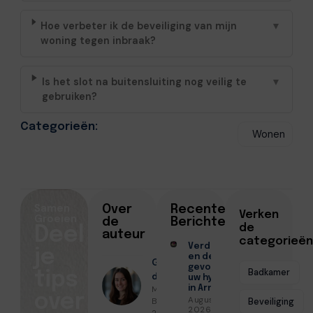
Hoe verbeter ik de beveiliging van mijn
▼
woning tegen inbraak?
Is het slot na buitensluiting nog veilig te
▼
gebruiken?
Categorieën:
Wonen
Samen
Over
Recente
Verken
Groeien
de
Berichten
de
Deel
auteur
categorieën
Verduurzamen
je
en de
Geschreven
gevolgen voor
Badkamer
tips
door
uw hypotheek
Milou De
in Arnhem
over
Augustus 7,
Bruin ● Mei
Beveiliging
2026
28, 2026