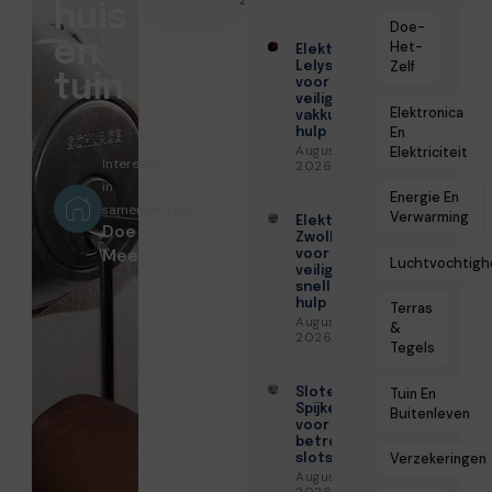
huis
Doe-
en
Het-
Elektricien
Zelf
Lelystad
tuin
voor
veilige en
Elektronica
vakkundige
En
hulp
Augustus 6,
Elektriciteit
Interesse
2026
in
Energie En
samenwerking?
Verwarming
Elektricien
Doe
Zwolle
Mee!
voor
Luchtvochtigh
veilige en
snelle
hulp
Terras
Augustus 6,
&
2026
Tegels
Slotenmaker
Tuin En
Spijkenisse
Buitenleven
voor
betrouwbare
Verzekeringen
slotservice
Augustus 3,