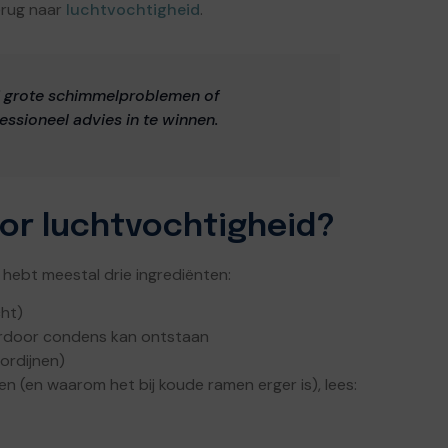
erug naar
luchtvochtigheid
.
 Bij grote schimmelproblemen of
ssioneel advies in te winnen.
or luchtvochtigheid?
e hebt meestal drie ingrediënten:
cht)
ardoor condens kan ontstaan
gordijnen)
n (en waarom het bij koude ramen erger is), lees: