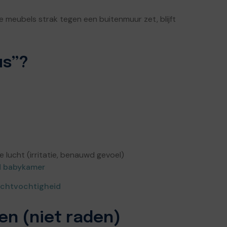
e meubels strak tegen een buitenmuur zet, blijft
us”?
:
e lucht (irritatie, benauwd gevoel)
d babykamer
luchtvochtigheid
en (niet raden)