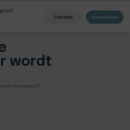
gheid
Contact
Aanmelden
e
r wordt
ordt het serieus?