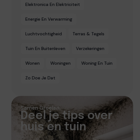
Elektronica En Elektriciteit
Energie En Verwarming
Luchtvochtigheid
Terras & Tegels
Tuin En Buitenleven
Verzekeringen
Wonen
Woningen
Woning En Tuin
Zo Doe Je Dat
Samen Groeien
Deel je tips over
huis en tuin