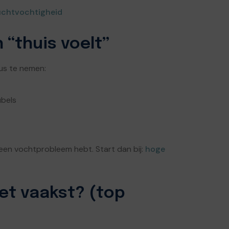
luchtvochtigheid
 “thuis voelt”
eus te nemen:
ubels
 een vochtprobleem hebt. Start dan bij:
hoge
et vaakst? (top