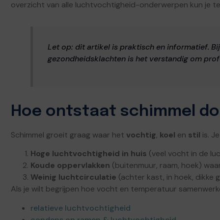
overzicht van alle luchtvochtigheid-onderwerpen kun je t
Let op: dit artikel is praktisch en informatief.
gezondheidsklachten is het verstandig om profe
Hoe ontstaat schimmel do
Schimmel groeit graag waar het
vochtig
,
koel
en
stil
is. J
Hoge luchtvochtigheid in huis
(veel vocht in de lu
Koude oppervlakken
(buitenmuur, raam, hoek) wa
Weinig luchtcirculatie
(achter kast, in hoek, dikke 
Als je wilt begrijpen hoe vocht en temperatuur samenwerke
relatieve luchtvochtigheid
condens op ramen & luchtvochtigheid