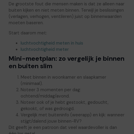
De grootste fout die mensen maken is dat ze alleen naar
buiten kijken en niet meten binnen. Terwijl je beslissingen
(verlagen, verhogen, ventileren) juist op binnenwaarden
moeten baseren.
Start daarom met:
luchtvochtigheid meten in huis
luchtvochtigheid meter
Mini-meetplan: zo vergelijk je binnen
en buiten slim
Meet binnen in woonkamer en slaapkamer
(minimaal).
Noteer 3 momenten per dag:
ochtend/middag/avond.
Noteer ook of je hebt gestookt, gedoucht,
gekookt, of was gedroogd.
Vergelijk met buiteninfo (weerapp) en kijk: wanneer
stijgt/dalend jouw binnen-RV?
Dit geeft je een patroon dat veel waardevoller is dan
één los getal.