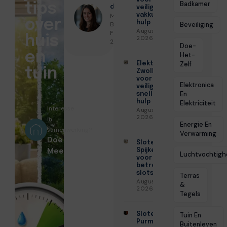
Badkamer
tips
door
veilige en
Milou De
vakkundige
over
hulp
Bruin ●
Beveiliging
Augustus 6,
Februari 12,
huis
2026
2026
Doe-
en
Het-
Zelf
Elektricien
tuin
Zwolle
voor
Elektronica
veilige en
En
snelle
hulp
Elektriciteit
Interesse
Augustus 6,
2026
in
Energie En
samenwerking?
Verwarming
Doe
Slotenmaker
Mee!
Spijkenisse
Luchtvochtigh
voor
betrouwbare
slotservice
Terras
Augustus 3,
&
2026
Tegels
Slotenmaker
Tuin En
Purmerend
Buitenleven