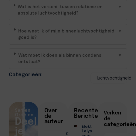
Wat is het verschil tussen relatieve en
▼
absolute luchtvochtigheid?
Hoe weet ik of mijn binnenluchtvochtigheid
▼
goed is?
Wat moet ik doen als binnen condens
▼
ontstaat?
Categorieën:
luchtvochtigheid
Samen
Over
Recente
Verken
Groeien
de
Berichten
de
Deel
auteur
categorieën
Elektricien
je
Lelystad
Geschreven
voor