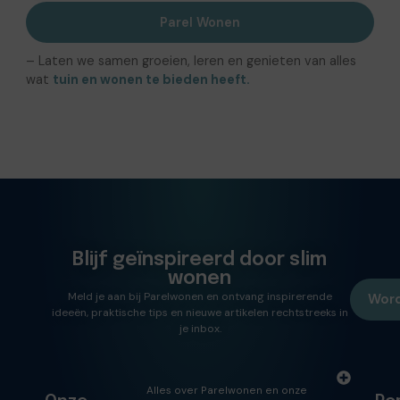
Parel Wonen
– Laten we samen groeien, leren en genieten van alles
wat
tuin en wonen te bieden heeft.
Blijf geïnspireerd door slim
wonen
Meld je aan bij Parelwonen en ontvang inspirerende
Word
ideeën, praktische tips en nieuwe artikelen rechtstreeks in
je inbox.
Alles over Parelwonen en onze