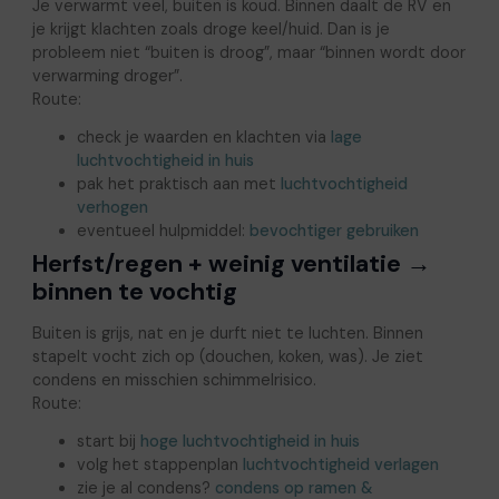
Je verwarmt veel, buiten is koud. Binnen daalt de RV en
je krijgt klachten zoals droge keel/huid. Dan is je
probleem niet “buiten is droog”, maar “binnen wordt door
verwarming droger”.
Route:
check je waarden en klachten via
lage
luchtvochtigheid in huis
pak het praktisch aan met
luchtvochtigheid
verhogen
eventueel hulpmiddel:
bevochtiger gebruiken
Herfst/regen + weinig ventilatie →
binnen te vochtig
Buiten is grijs, nat en je durft niet te luchten. Binnen
stapelt vocht zich op (douchen, koken, was). Je ziet
condens en misschien schimmelrisico.
Route:
start bij
hoge luchtvochtigheid in huis
volg het stappenplan
luchtvochtigheid verlagen
zie je al condens?
condens op ramen &