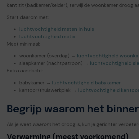
kant zit (badkamer/kelder), terwijl de woonkamer droog aa
Start daarom met:
luchtvochtigheid meten in huis
luchtvochtigheid meter
Meet minimaal:
woonkamer (overdag) →
luchtvochtigheid woonk
slaapkamer (nachtpatroon) →
luchtvochtigheid sl
Extra aandacht:
babykamer →
luchtvochtigheid babykamer
kantoor/thuiswerkplek →
luchtvochtigheid kantoo
Begrijp waarom het binne
Als je weet
waarom
het droog is, kun je gerichter verbeter
Verwarming (meest voorkomend)