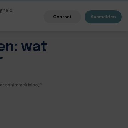
gheid
Contact
Aanmelden
en: wat
r
er schimmelrisico)?