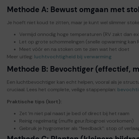
Methode A: Bewust omgaan met stok
Je hoeft niet koud te zitten, maar je kunt wel slimmer stok
Vermijd onnodig hoge temperaturen (RV zakt dan ex
Let op grote schommelingen (snelle opwarming kan R
Meet vóór en na stoken om te zien wat het doet
Meer uitleg:
luchtvochtigheid bij verwarming
Methode B: Bevochtiger (effectief, m
Een luchtbevochtiger kan echt helpen, vooral als je struct
cruciaal. Lees het complete, veilige stappenplan:
bevochti
Praktische tips (kort):
Zet ’m niet pal naast je bed of direct bij het raam
Reinig regelmatig (muffe geur/biogroei voorkomen)
Gebruik je hygrometer als “feedback”: stop of verlaag
Methode C: Planten (kleinere bijdrag