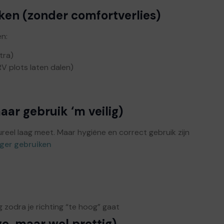
en (zonder comfortverlies)
en:
tra)
V plots laten dalen)
aar gebruik ‘m veilig)
ureel laag meet. Maar hygiëne en correct gebruik zijn
ger gebruiken
 zodra je richting “te hoog” gaat
e, maar wel prettig)