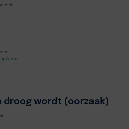
nvoelt.
amer
aapkamer
r
n droog wordt (oorzaak)
en.