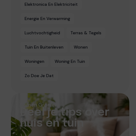
Elektronica En Elektriciteit
Energie En Verwarming
Luchtvochtigheid
Terras & Tegels
Tuin En Buitenleven
Wonen
Woningen
Woning En Tuin
Zo Doe Je Dat
Samen Groeien
Deel je tips over
huis en tuin