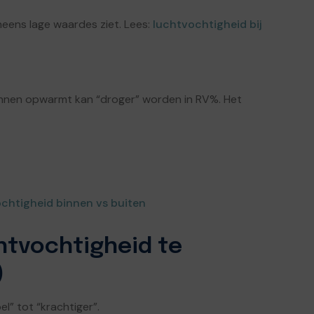
ineens lage waardes ziet. Lees:
luchtvochtigheid bij
e binnen opwarmt kan “droger” worden in RV%. Het
chtigheid binnen vs buiten
htvochtigheid te
)
el” tot “krachtiger”.