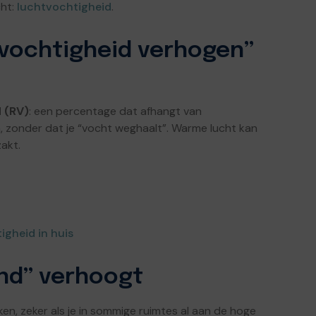
cht:
luchtvochtigheid
.
tvochtigheid verhogen”
d (RV)
: een percentage dat afhangt van
, zonder dat je “vocht weghaalt”. Warme lucht kan
akt.
gheid in huis
ind” verhoogt
n, zeker als je in sommige ruimtes al aan de hoge